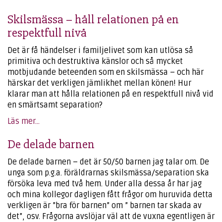
Skilsmässa – håll relationen på en
respektfull nivå
Det är få händelser i familjelivet som kan utlösa så
primitiva och destruktiva känslor och så mycket
motbjudande beteenden som en skilsmässa – och här
härskar det verkligen jämlikhet mellan könen! Hur
klarar man att hålla relationen på en respektfull nivå vid
en smärtsamt separation?
Läs mer...
De delade barnen
De delade barnen – det är 50/50 barnen jag talar om. De
unga som p.g.a. föräldrarnas skilsmässa/separation ska
försöka leva med två hem. Under alla dessa år har jag
och mina kollegor dagligen fått frågor om huruvida detta
verkligen är ”bra för barnen” om ” barnen tar skada av
det”, osv. Frågorna avslöjar väl att de vuxna egentligen är