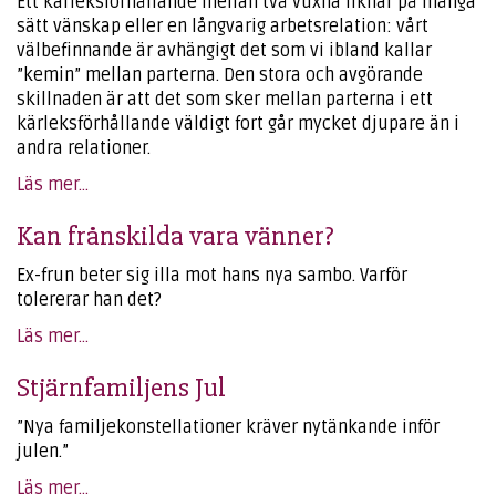
Ett kärleksförhållande mellan två vuxna liknar på många
sätt vänskap eller en långvarig arbetsrelation: vårt
välbefinnande är avhängigt det som vi ibland kallar
”kemin” mellan parterna. Den stora och avgörande
skillnaden är att det som sker mellan parterna i ett
kärleksförhållande väldigt fort går mycket djupare än i
andra relationer.
Läs mer...
Kan frånskilda vara vänner?
Ex-frun beter sig illa mot hans nya sambo. Varför
tolererar han det?
Läs mer...
Stjärnfamiljens Jul
”Nya familjekonstellationer kräver nytänkande inför
julen.”
Läs mer...