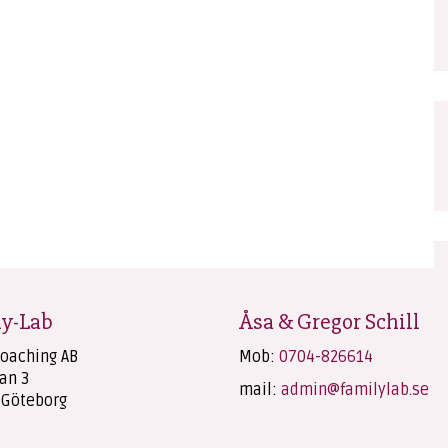
y-Lab
Åsa & Gregor Schill
Coaching AB
Mob:
0704-826614
an 3
mail:
admin@familylab.se
 Göteborg