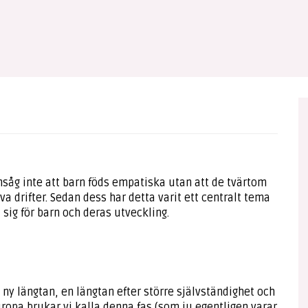
g inte att barn föds empatiska utan att de tvärtom
va drifter. Sedan dess har detta varit ett centralt tema
 sig för barn och deras utveckling.
 ny längtan, en längtan efter större självständighet och
uropa brukar vi kalla denna fas (som ju egentligen varar