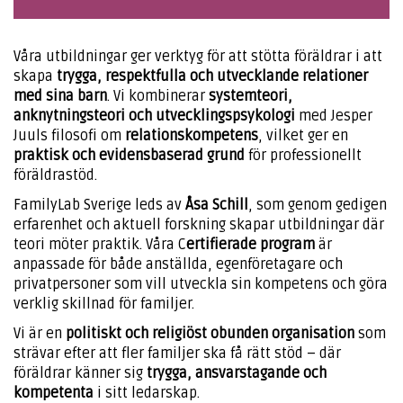
Våra utbildningar ger verktyg för att stötta föräldrar i att
skapa
trygga, respektfulla och utvecklande relationer
med sina barn
. Vi kombinerar
systemteori,
anknytningsteori och utvecklingspsykologi
med Jesper
Juuls filosofi om
relationskompetens
, vilket ger en
praktisk och evidensbaserad grund
för professionellt
föräldrastöd.
FamilyLab Sverige leds av
Åsa Schill
, som genom gedigen
erfarenhet och aktuell forskning skapar utbildningar där
teori möter praktik. Våra C
ertifierade program
är
anpassade för både anställda, egenföretagare och
privatpersoner som vill utveckla sin kompetens och göra
verklig skillnad för familjer.
Vi är en
politiskt och religiöst obunden organisation
som
strävar efter att fler familjer ska få rätt stöd – där
föräldrar känner sig
trygga, ansvarstagande och
kompetenta
i sitt ledarskap.