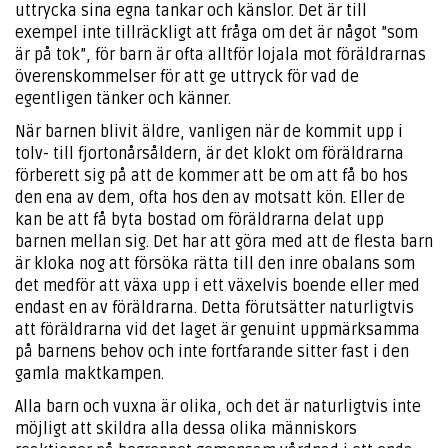
uttrycka sina egna tankar och känslor. Det är till
exempel inte tillräckligt att fråga om det är något ”som
är på tok”, för barn är ofta alltför lojala mot föräldrarnas
överenskommelser för att ge uttryck för vad de
egentligen tänker och känner.
När barnen blivit äldre, vanligen när de kommit upp i
tolv- till fjortonårsåldern, är det klokt om föräldrarna
förberett sig på att de kommer att be om att få bo hos
den ena av dem, ofta hos den av motsatt kön. Eller de
kan be att få byta bostad om föräldrarna delat upp
barnen mellan sig. Det har att göra med att de flesta barn
är kloka nog att försöka rätta till den inre obalans som
det medför att växa upp i ett växelvis boende eller med
endast en av föräldrarna. Detta förutsätter naturligtvis
att föräldrarna vid det laget är genuint uppmärksamma
på barnens behov och inte fortfarande sitter fast i den
gamla maktkampen.
Alla barn och vuxna är olika, och det är naturligtvis inte
möjligt att skildra alla dessa olika människors