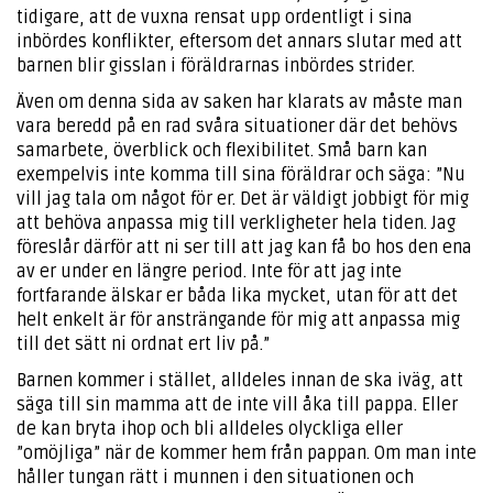
tidigare, att de vuxna rensat upp ordentligt i sina
inbördes konflikter, eftersom det annars slutar med att
barnen blir gisslan i föräldrarnas inbördes strider.
Även om denna sida av saken har klarats av måste man
vara beredd på en rad svåra situationer där det behövs
samarbete, överblick och flexibilitet. Små barn kan
exempelvis inte komma till sina föräldrar och säga: ”Nu
vill jag tala om något för er. Det är väldigt jobbigt för mig
att behöva anpassa mig till verkligheter hela tiden. Jag
föreslår därför att ni ser till att jag kan få bo hos den ena
av er under en längre period. Inte för att jag inte
fortfarande älskar er båda lika mycket, utan för att det
helt enkelt är för ansträngande för mig att anpassa mig
till det sätt ni ordnat ert liv på.”
Barnen kommer i stället, alldeles innan de ska iväg, att
säga till sin mamma att de inte vill åka till pappa. Eller
de kan bryta ihop och bli alldeles olyckliga eller
”omöjliga” när de kommer hem från pappan. Om man inte
håller tungan rätt i munnen i den situationen och