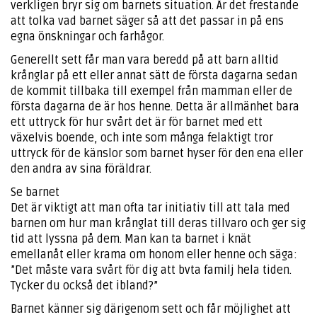
verkligen bryr sig om barnets situation. Är det frestande
att tolka vad barnet säger så att det passar in på ens
egna önskningar och farhågor.
Generellt sett får man vara beredd på att barn alltid
krånglar på ett eller annat sätt de första dagarna sedan
de kommit tillbaka till exempel från mamman eller de
första dagarna de är hos henne. Detta är allmänhet bara
ett uttryck för hur svårt det är för barnet med ett
växelvis boende, och inte som många felaktigt tror
uttryck för de känslor som barnet hyser för den ena eller
den andra av sina föräldrar.
Se barnet
Det är viktigt att man ofta tar initiativ till att tala med
barnen om hur man krånglat till deras tillvaro och ger sig
tid att lyssna på dem. Man kan ta barnet i knät
emellanåt eller krama om honom eller henne och säga:
”Det måste vara svårt för dig att bvta familj hela tiden.
Tycker du också det ibland?”
Barnet känner sig därigenom sett och får möjlighet att