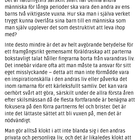
Det är naturligtvis särskilt svårt när denna andra
människa för långa perioder ska vara den andra av ens
barns två viktigaste vuxna. Hur ska man i själva verket
tryggt kunna överlåta sina barn till en människa som
man själv upplever det som destruktivt att leva ihop
med?
Inte desto mindre är det av helt avgörande betydelse för
ett framgångsrikt gemensamt föräldraskap att parterna
bokstavligt talat håller fingrarna borta från varandras liv.
Det innebär vidare ofta att man måste ta ansvar för sitt
eget misslyckande – detta att man inte förmådde vara
en inspirationskälla i den andras liv eller påverka det
inom ramarna för ett kärleksfullt samliv. Det kan vara
oerhört svårt att göra, särskilt under de allra första åren
efter skilsmässan då de flesta fortfarande är benägna att
fokusera på den förra partnerns fel och brister. Det är
inte det lättaste sättet att bli vuxen på, men det är
nödvändigt.
Man gör alltså klokt i att inte blanda sig i den andras
privata och personliga liv, och det är likaledes klokt att