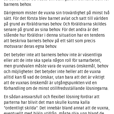
barnens behov.
Därigenom mister de vuxna sin trovärdighet på minst två
sätt. För det första blev barnet avlat och satt till världen
på grund av föräldrarnas behov. Och föräldrarna skildes
senare på grund av sina behov. För det andra är det
slående hur föräldrar i denna situation har en tendens
att beskriva barnets behov på ett sätt som precis
motsvarar deras egna behov.
Det betyder inte att barnens behov inte är väsentliga
eller att de inte ska spela någon roll för samarbetet,
men grundvalen måste vara de vuxnas önskemål, behov
och möjligheter. Det betyder inte heller att de vuxna
alltid kan få vad de önskar, utan bara att det är viktigt
att de vuxnas önskemål är utgångspunkten vid en
förhandling om de minst otillfredsställande lösningarna.
En sådan ansvarsfull och flexibel lösning fordrar att
parterna har blivit det man skulle kunna kalla
”ordentligt skilda”. Det innebär bland annat att de vuxna,
eventuellt med hjälp utifrån, måste röja upp bland de