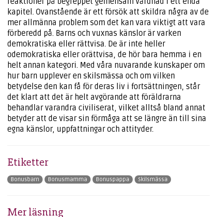
reaktioner på begreppet gemensam vårdnad i ett enda
kapitel. Ovanstående är ett försök att skildra några av de
mer allmänna problem som det kan vara viktigt att vara
förberedd på. Barns och vuxnas känslor är varken
demokratiska eller rättvisa. De är inte heller
odemokratiska eller orättvisa, de hör bara hemma i en
helt annan kategori. Med våra nuvarande kunskaper om
hur barn upplever en skilsmässa och om vilken
betydelse den kan få för deras liv i fortsättningen, står
det klart att det är helt avgörande att föräldrarna
behandlar varandra civiliserat, vilket alltså bland annat
betyder att de visar sin förmåga att se längre än till sina
egna känslor, uppfattningar och attityder.
Etiketter
Bonusbarn
Bonusmamma
Bonuspappa
Skilsmässa
Mer läsning