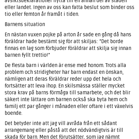
avsiktsdeklarationer flytta till en annan del av staden
eller landet. Ingen av oss kan fatta beslut som binder oss
tio eller femton år framåt i tiden.
Barnens situation
En nästan vuxen pojke på arton år sade en gång då hans
föräldrar hade bestämt sig för att skiljas: ”Det borde
finnas en lag som förbjuder föräldrar att skilja sig innan
barnen fyllt trettio!”
De flesta barn i världen är ense med honom. Trots alla
problem och stridigheter har barn endast en önskan,
nämligen att deras föräldrar reder upp det hela och
fortsätter att leva ihop. En skilsmässa ställer mycket
stora krav på barns förmåga till samarbete, och det blir
säkert inte lättare om barnen också ska byta hem och
familj ett par gånger i månaden eller oftare i ett växelvis
boende.
Det betyder inte att jag vill avråda från ett sådant
arrangemang eller påstå att det nödvändigtvis är till
skada för barn. Men det förutsätter, som jag nämnt