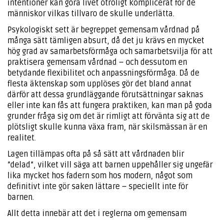
intentioner kan göra livet otroligt komplicerat för de
människor vilkas tillvaro de skulle underlätta.
Psykologiskt sett är begreppet gemensam vårdnad på
många sätt tämligen absurt, då det ju krävs en mycket
hög grad av samarbetsförmåga och samarbetsvilja för att
praktisera gemensam vårdnad – och dessutom en
betydande flexibilitet och anpassningsförmåga. Då de
flesta äktenskap som upplöses gör det bland annat
därför att dessa grundläggande förutsättningar saknas
eller inte kan fås att fungera praktiken, kan man på goda
grunder fråga sig om det är rimligt att förvänta sig att de
plötsligt skulle kunna växa fram, när skilsmässan är en
realitet.
Lagen tillämpas ofta på så sätt att vårdnaden blir
”delad”, vilket vill säga att barnen uppehåller sig ungefär
lika mycket hos fadern som hos modern, något som
definitivt inte gör saken lättare – speciellt inte för
barnen.
Allt detta innebär att det i reglerna om gemensam