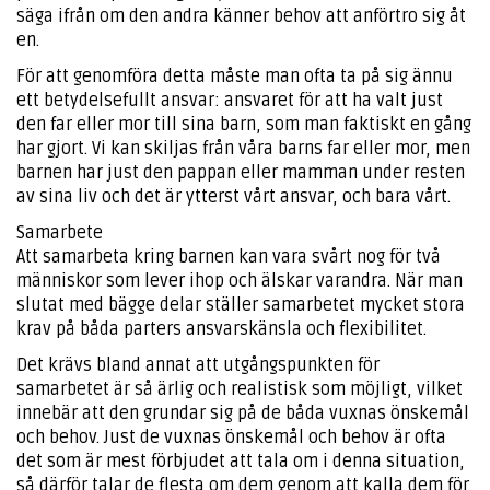
säga ifrån om den andra känner behov att anförtro sig åt
en.
För att genomföra detta måste man ofta ta på sig ännu
ett betydelsefullt ansvar: ansvaret för att ha valt just
den far eller mor till sina barn, som man faktiskt en gång
har gjort. Vi kan skiljas från våra barns far eller mor, men
barnen har just den pappan eller mamman under resten
av sina liv och det är ytterst vårt ansvar, och bara vårt.
Samarbete
Att samarbeta kring barnen kan vara svårt nog för två
människor som lever ihop och älskar varandra. När man
slutat med bägge delar ställer samarbetet mycket stora
krav på båda parters ansvarskänsla och flexibilitet.
Det krävs bland annat att utgångspunkten för
samarbetet är så ärlig och realistisk som möjligt, vilket
innebär att den grundar sig på de båda vuxnas önskemål
och behov. Just de vuxnas önskemål och behov är ofta
det som är mest förbjudet att tala om i denna situation,
så därför talar de flesta om dem genom att kalla dem för