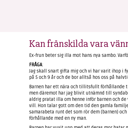
Kan frånskilda vara vän
Ex-frun beter sig illa mot hans nya sambo. Varfö
FRÅGA
:
Jag skall snart gifta mig och vi har varit ihop i
på 5 och 9 år och de bor alltså hos oss på halvti
Barnen har ett nära och tillitsfullt förhållande 
men däremot har jag blivit utnämnd till syndaboc
aldrig pratat illa om henne inför barnen och de 
vill. Hon talar gott om den tid den gamla famil
samarabeta runt det som rör dem (barnen) och at
förhållande med en ny man.
Barnen har vuxit upp med att deras mor hatar 