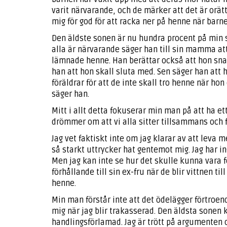
varit närvarande, och de märker att det är orättv
mig för god för att racka ner på henne när barne
Den äldste sonen är nu hundra procent på min si
alla är närvarande säger han till sin mamma at
lämnade henne. Han berättar också att hon snac
han att hon skall sluta med. Sen säger han att 
föräldrar för att de inte skall tro henne när hon
säger han.
Mitt i allt detta fokuserar min man på att ha et
drömmer om att vi alla sitter tillsammans och f
Jag vet faktiskt inte om jag klarar av att leva 
så starkt uttrycker hat gentemot mig. Jag har i
Men jag kan inte se hur det skulle kunna vara f
förhållande till sin ex-fru när de blir vittnen t
henne.
Min man förstår inte att det ödelägger förtroend
mig när jag blir trakasserad. Den äldsta sone
handlingsförlamad. Jag är trött på argumenten