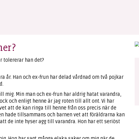
ner?
r tolererar han det?
 fyra år. Han och ex-frun har delad vårdnad om två pojkar
d.
till mig. Min man och ex-frun har aldrig hatat varandra,
k och enligt henne är jag roten till allt ont. Vi har
vet att de kan ringa till henne från oss precis när de
jen hade tillsammans och barnen vet att föräldrarna kan
t de inte hyser agg till varandra. Hon har ett seriöst
mig. Hon har sagt många elaka saker om mig när de