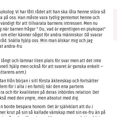
psykolog. Vi har fått rådet att han ska låta henne störa så
gga på oss. Han måste vara tydlig gentemot henne och
ändigt för att tillvarata barnens intressen. Men nu
ig när barnen frågar ” Du, vad är egentligen en psykopat”
ig om eller känner något för andra människor. Då svarar
 råd. Snälla hjälp oss. Min man älskar mig och jag
at andra-fru
långt och lämnar liten plats för svar men att det inte
ionell hjälp men också för att svaret är ganska enkelt –
sättarens anm.)
dan från början i sitt första äktenskap och fortsätter
oblem för i alla i en familj när den ena partens
dra och för kvaliteten på deras inbördes relation. Det
ckså med den yngre, men absolut med dig.
n borde bespara honom. Det är självklart att du i
er krut på sin så kallade vänskap med sin ex-fru än på