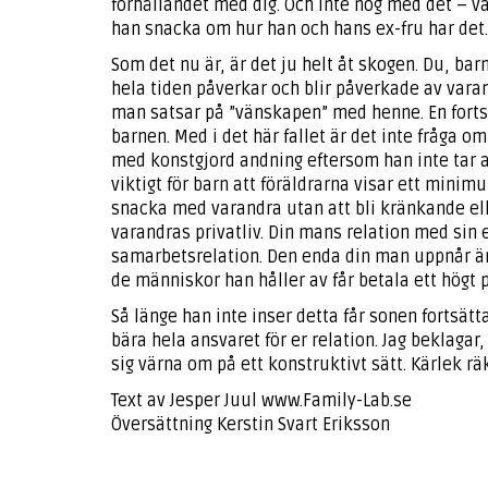
förhållandet med dig. Och inte nog med det – v
han snacka om hur han och hans ex-fru har det.
Som det nu är, är det ju helt åt skogen. Du, bar
hela tiden påverkar och blir påverkade av varand
man satsar på ”vänskapen” med henne. En fortsa
barnen. Med i det här fallet är det inte fråga 
med konstgjord andning eftersom han inte tar an
viktigt för barn att föräldrarna visar ett minim
snacka med varandra utan att bli kränkande ell
varandras privatliv. Din mans relation med sin e
samarbetsrelation. Den enda din man uppnår är
de människor han håller av får betala ett högt p
Så länge han inte inser detta får sonen fortsät
bära hela ansvaret för er relation. Jag beklagar
sig värna om på ett konstruktivt sätt. Kärlek rä
Text av Jesper Juul www.Family-Lab.se
Översättning Kerstin Svart Eriksson