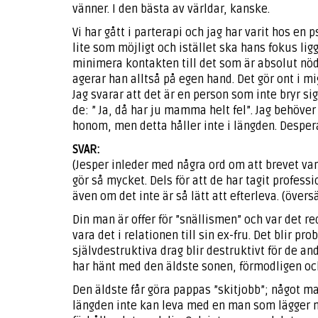
vänner. I den bästa av världar, kanske.
Vi har gått i parterapi och jag har varit hos en 
lite som möjligt och istället ska hans fokus li
minimera kontakten till det som är absolut nödv
agerar han alltså på egen hand. Det gör ont i m
Jag svarar att det är en person som inte bryr s
de: ” Ja, då har ju mamma helt fel”. Jag behöver
honom, men detta håller inte i längden. Desper
SVAR:
(Jesper inleder med några ord om att brevet var 
gör så mycket. Dels för att de har tagit profess
även om det inte är så lätt att efterleva. (över
Din man är offer för ”snällismen” och var det re
vara det i relationen till sin ex-fru. Det blir pr
självdestruktiva drag blir destruktivt för de an
har hänt med den äldste sonen, förmodligen o
Den äldste får göra pappas ”skitjobb”; något ma
längden inte kan leva med en man som lägger m