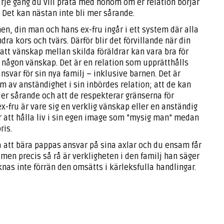
arje gång du vill prata med honom om er relation börjar
 Det kan nästan inte bli mer sårande.
nen, din man och hans ex-fru ingår i ett system där alla
ra kors och tvärs. Därför blir det förvillande när din
tt vänskap mellan skilda föräldrar kan vara bra för
om någon vänskap. Det är en relation som upprätthålls
svar för sin nya familj – inklusive barnen. Det är
um av anständighet i sin inbördes relation; att de kan
er sårande och att de respekterar gränserna för
x-fru är vare sig en verklig vänskap eller en anständig
 att hålla liv i sin egen image som ”mysig man” medan
ris.
ta att bära pappas ansvar på sina axlar och du ensam får
, men precis så rå är verkligheten i den familj han säger
knas inte förrän den omsätts i kärleksfulla handlingar.