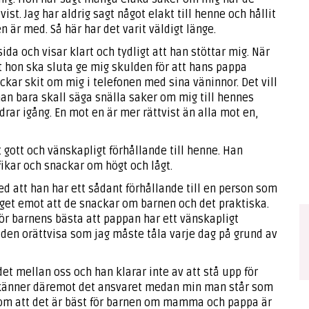
ist. Jag har aldrig sagt något elakt till henne och hållit
n är med. Så här har det varit väldigt länge.
da och visar klart och tydligt att han stöttar mig. När
t hon ska sluta ge mig skulden för att hans pappa
kar skit om mig i telefonen med sina väninnor. Det vill
han bara skall säga snälla saker om mig till hennes
 drar igång. En mot en är mer rättvist än alla mot en,
t gott och vänskapligt förhållande till henne. Han
ikar och snackar om högt och lågt.
med att han har ett sådant förhållande till en person som
nget emot att de snackar om barnen och det praktiska.
ör barnens bästa att pappan har ett vänskapligt
ill den orättvisa som jag måste tåla varje dag på grund av
et mellan oss och han klarar inte av att stå upp för
n känner däremot det ansvaret medan min man står som
 om att det är bäst för barnen om mamma och pappa är