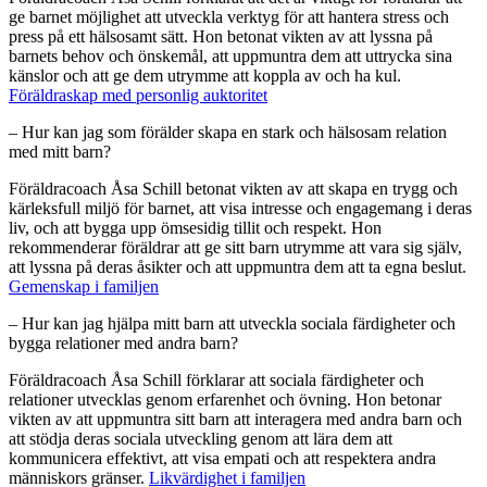
ge barnet möjlighet att utveckla verktyg för att hantera stress och
press på ett hälsosamt sätt. Hon betonat vikten av att lyssna på
barnets behov och önskemål, att uppmuntra dem att uttrycka sina
känslor och att ge dem utrymme att koppla av och ha kul.
Föräldraskap med personlig auktoritet
– Hur kan jag som förälder skapa en stark och hälsosam relation
med mitt barn?
Föräldracoach Åsa Schill betonat vikten av att skapa en trygg och
kärleksfull miljö för barnet, att visa intresse och engagemang i deras
liv, och att bygga upp ömsesidig tillit och respekt. Hon
rekommenderar föräldrar att ge sitt barn utrymme att vara sig själv,
att lyssna på deras åsikter och att uppmuntra dem att ta egna beslut.
Gemenskap i familjen
– Hur kan jag hjälpa mitt barn att utveckla sociala färdigheter och
bygga relationer med andra barn?
Föräldracoach Åsa Schill förklarar att sociala färdigheter och
relationer utvecklas genom erfarenhet och övning. Hon betonar
vikten av att uppmuntra sitt barn att interagera med andra barn och
att stödja deras sociala utveckling genom att lära dem att
kommunicera effektivt, att visa empati och att respektera andra
människors gränser.
Likvärdighet i familjen