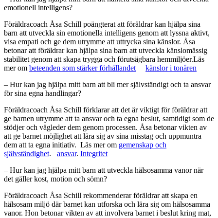
emotionell intelligens?
Föräldracoach Åsa Schill poängterat att föräldrar kan hjälpa sina
barn att utveckla sin emotionella intelligens genom att lyssna aktivt,
visa empati och ge dem utrymme att uttrycka sina känslor. Åsa
betonar att föräldrar kan hjälpa sina barn att utveckla känslomässig
stabilitet genom att skapa trygga och förutsägbara hemmiljöer.Läs
mer om
beteenden som stärker förhållandet
känslor i tonåren
– Hur kan jag hjälpa mitt barn att bli mer självständigt och ta ansvar
för sina egna handlingar?
Föräldracoach Åsa Schill förklarar att det är viktigt för föräldrar att
ge barnen utrymme att ta ansvar och ta egna beslut, samtidigt som de
stödjer och vägleder dem genom processen. Åsa betonar vikten av
att ge barnet möjlighet att lära sig av sina misstag och uppmuntra
dem att ta egna initiativ. Läs mer om
gemenskap och
självständighet
.
ansvar
.
Integritet
– Hur kan jag hjälpa mitt barn att utveckla hälsosamma vanor när
det gäller kost, motion och sömn?
Föräldracoach Åsa Schill rekommenderar föräldrar att skapa en
hälsosam miljö där barnet kan utforska och lära sig om hälsosamma
vanor. Hon betonar vikten av att involvera barnet i beslut kring mat,