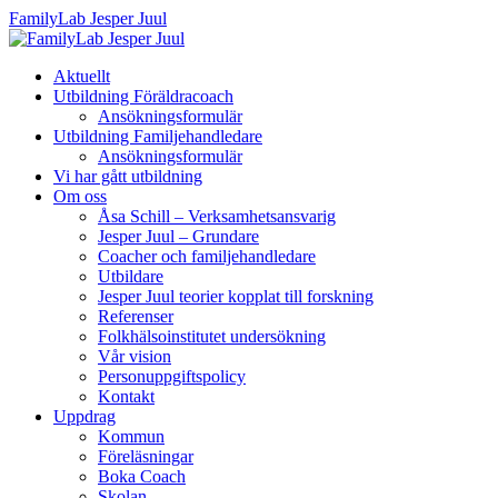
FamilyLab Jesper Juul
Aktuellt
Utbildning Föräldracoach
Ansökningsformulär
Utbildning Familjehandledare
Ansökningsformulär
Vi har gått utbildning
Om oss
Åsa Schill – Verksamhetsansvarig
Jesper Juul – Grundare
Coacher och familjehandledare
Utbildare
Jesper Juul teorier kopplat till forskning
Referenser
Folkhälsoinstitutet undersökning
Vår vision
Personuppgiftspolicy
Kontakt
Uppdrag
Kommun
Föreläsningar
Boka Coach
Skolan