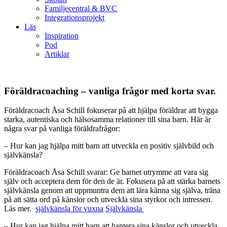
Familjecentral & BVC
Integrationsprojekt
Läs
Inspiration
Pod
Artiklar
Föräldracoaching – vanliga frågor med korta svar.
Föräldracoach Åsa Schill fokuserar på att hjälpa föräldrar att bygga
starka, autentiska och hälsosamma relationer till sina barn. Här är
några svar på vanliga föräldrafrågor:
– Hur kan jag hjälpa mitt barn att utveckla en positiv självbild och
självkänsla?
Föräldracoach Åsa Schill svarar: Ge barnet utrymme att vara sig
själv och acceptera dem för den de är. Fokusera på att stärka barnets
självkänsla genom att uppmuntra dem att lära känna sig själva, träna
på att sätta ord på känslor och utveckla sina styrkor och intressen.
Läs mer.
självkänsla för vuxna
Självkänsla
– Hur kan jag hjälpa mitt barn att hantera sina känslor och utveckla