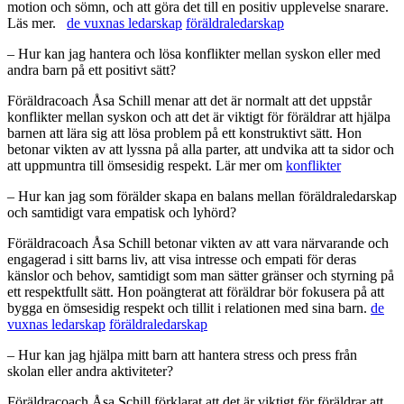
motion och sömn, och att göra det till en positiv upplevelse snarare.
Läs mer.
de vuxnas ledarskap
föräldraledarskap
– Hur kan jag hantera och lösa konflikter mellan syskon eller med
andra barn på ett positivt sätt?
Föräldracoach Åsa Schill menar att det är normalt att det uppstår
konflikter mellan syskon och att det är viktigt för föräldrar att hjälpa
barnen att lära sig att lösa problem på ett konstruktivt sätt. Hon
betonar vikten av att lyssna på alla parter, att undvika att ta sidor och
att uppmuntra till ömsesidig respekt. Lär mer om
konflikter
– Hur kan jag som förälder skapa en balans mellan föräldraledarskap
och samtidigt vara empatisk och lyhörd?
Föräldracoach Åsa Schill betonar vikten av att vara närvarande och
engagerad i sitt barns liv, att visa intresse och empati för deras
känslor och behov, samtidigt som man sätter gränser och styrning på
ett respektfullt sätt. Hon poängterat att föräldrar bör fokusera på att
bygga en ömsesidig respekt och tillit i relationen med sina barn.
de
vuxnas ledarskap
föräldraledarskap
– Hur kan jag hjälpa mitt barn att hantera stress och press från
skolan eller andra aktiviteter?
Föräldracoach Åsa Schill förklarat att det är viktigt för föräldrar att