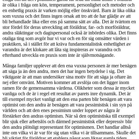
är olika i fråga om kön, temperament, personlighet och metoder och
en enhetlig praxis är varken möjlig eller önskvärd. Barn är lika olika
som vuxna och det finns ingen orsak att tro att de har glädje av att
bli behandlade lika eller ens på samma sätt av alla. Det är tvärtom en
stor fördel för deras utveckling att föräldrar, far- och morföräldrar,
andra släktingar och dagispersonal också är inbördes olika. Det finns
otaliga ting som avgör hur vi var och en för sig omsätter värden i
praktiken, så i stället för att kräva fundamentalistisk enhetlighet av
varandra är det klokare att låta sig inspireras av varandra och
efterhand utveckla en praxis som inte är självmotsägande.
Många familjer upplever att den ena vuxna personen är mer benägen
att säga ja än den andra, men det har ingen betydelse i sig. Det
viktigaste är att man undersöker sina motiv för att säga ja oftare än
nej eller omvänt. Motiven kommer att avslöja om det ligger inom
ramen för de gemensamma värdena. Olikheter som dessa är mycket
vanliga och de är i regel ett resultat av parets inre dynamik. Det är
till exempel mycket vanligt att den ena parten blir benägen att vara
optimist om den andra är benägen att vara pessimistisk i sin syn på
världen och att den enes pessimism under loppet av några år
förstärker den andras optimism. När så den optimistiska till exempel
blir sjuk eller arbetslös och därmed pessimistisk eller depressiv blir
den andra plötsligt representant för optimismen. Det handlar alltså
inte om vilka vi är var för sig utan vilka vi är tillsammans. Skulle det
bli viktigt för föräldrar att etablera något som liknar gamla tiders