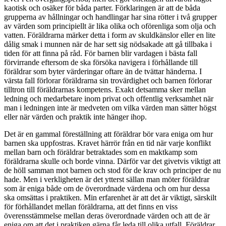
kaotisk och osäker för båda parter. Förklaringen är att de båda
grupperna av hållningar och handlingar har sina rötter i två grupper
av värden som principiellt är lika olika och oförenliga som olja och
vatten. Föräldrarna märker detta i form av skuldkänslor eller en lite
dålig smak i munnen när de har sett sig nödsakade att gå tillbaka i
tiden för att finna på råd. För barnen blir vardagen i bästa fall
förvirrande eftersom de ska försöka navigera i förhållande till
föräldrar som byter värderingar oftare än de tvättar händerna. I
värsta fall förlorar föräldrarna sin trovärdighet och barnen förlorar
tilltron till föräldrarnas kompetens. Exakt detsamma sker mellan
ledning och medarbetare inom privat och offentlig verksamhet när
man i ledningen inte är medveten om vilka värden man sätter högst
eller när värden och praktik inte hänger ihop.
Det är en gammal föreställning att föräldrar bör vara eniga om hur
barnen ska uppfostras. Kravet härrör från en tid när varje konflikt
mellan barn och föräldrar betraktades som en maktkamp som
föräldrarna skulle och borde vinna. Därför var det givetvis viktigt att
de höll samman mot barnen och stod för de krav och principer de nu
hade. Men i verkligheten är det ytterst sällan man möter föräldrar
som är eniga både om de överordnade värdena och om hur dessa
ska omsättas i praktiken. Min erfarenhet är att det är viktigt, särskilt
för förhållandet mellan föräldrarna, att det finns en viss
överensstämmelse mellan deras överordnade värden och att de är
eniga om att det i praktiken gärna får leda till olika utfall. Föräldrar