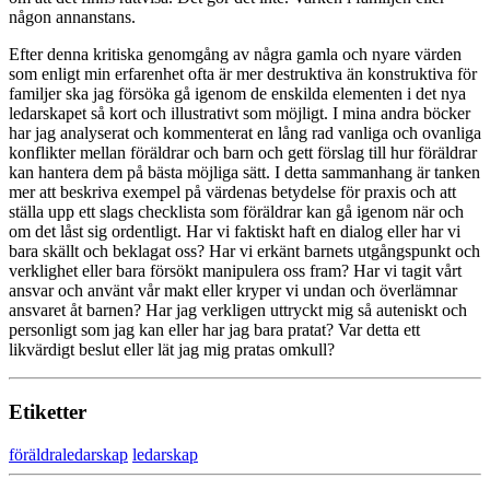
någon annanstans.
Efter denna kritiska genomgång av några gamla och nyare värden
som enligt min erfarenhet ofta är mer destruktiva än konstruktiva för
familjer ska jag försöka gå igenom de enskilda elementen i det nya
ledarskapet så kort och illustrativt som möjligt. I mina andra böcker
har jag analyserat och kommenterat en lång rad vanliga och ovanliga
konflikter mellan föräldrar och barn och gett förslag till hur föräldrar
kan hantera dem på bästa möjliga sätt. I detta sammanhang är tanken
mer att beskriva exempel på värdenas betydelse för praxis och att
ställa upp ett slags checklista som föräldrar kan gå igenom när och
om det låst sig ordentligt. Har vi faktiskt haft en dialog eller har vi
bara skällt och beklagat oss? Har vi erkänt barnets utgångspunkt och
verklighet eller bara försökt manipulera oss fram? Har vi tagit vårt
ansvar och använt vår makt eller kryper vi undan och överlämnar
ansvaret åt barnen? Har jag verkligen uttryckt mig så auteniskt och
personligt som jag kan eller har jag bara pratat? Var detta ett
likvärdigt beslut eller lät jag mig pratas omkull?
Etiketter
föräldraledarskap
ledarskap