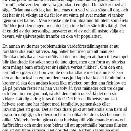
”front” behöver den inte vara grundad i enighet. Det räcker med att
säga: ”Mamma och jag kan inte enas om vad vi ska säga till dig, och
det här är så viktigt att du får lov att vänta på svar medan vi tänker
igenom det bättre.” Man kanske inte blir utnämnd till titeln som årets
förälder just den dagen, men det är ju inte heller särskilt viktigt. Det
är en del av det personliga ansvaret att vi av och till måste välja att
bevara vår självrespekt framför att öka vår popularitet.
En annan av de mer problematiska värdeföreställningarna är att
föräldrar ska vara rättvisa. Jag håller helt med om att man ska
försöka undvika att vara orättvis i den meningen att barn till exempel
blir klandrade för saker som de inte gjort, men den form av rättvisa
som många barn efterlyser är i själva verket ”likhet”. Om den ena
har fått en glass när hon var ute och handlade med mamma så ska
den andra också ha en; om den enas julklapp har kostat femhundra
kronor så ska den andras kosta lika mycket; om den ena fick lov att
gå på privata fester när han var tolv år, fyra månader och tre dagar
och fem timmar gammal, så ska den andra också få det och så
vidare. Låt dig aldrig luras till det! Det blir ett likhetstyranniskt
helvete som inte har något med familjeliv, gemenskap eller
likvärdighet att göra. Det är föräldrars plikt att behandla sina barn så
bra som möjligt, och eftersom barn är olika ska de också behandlas
olika. Vidarebefordra gärna detta budskap till välmenande mor- och
farföräldrar och andra som bidrar till att upprätthålla barnens illusion
om att det finns rättvisa. Det gör det inte. Varken i familjen eller