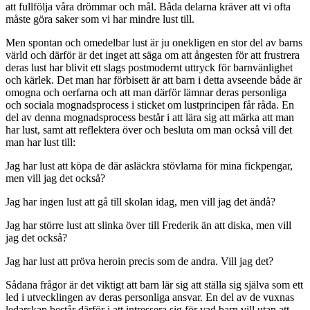
att fullfölja våra drömmar och mål. Båda delarna kräver att vi ofta
måste göra saker som vi har mindre lust till.
Men spontan och omedelbar lust är ju onekligen en stor del av barns
värld och därför är det inget att säga om att ångesten för att frustrera
deras lust har blivit ett slags postmodernt uttryck för barnvänlighet
och kärlek. Det man har förbisett är att barn i detta avseende både är
omogna och oerfarna och att man därför lämnar deras personliga
och sociala mognadsprocess i sticket om lustprincipen får råda. En
del av denna mognadsprocess består i att lära sig att märka att man
har lust, samt att reflektera över och besluta om man också vill det
man har lust till:
Jag har lust att köpa de där asläckra stövlarna för mina fickpengar,
men vill jag det också?
Jag har ingen lust att gå till skolan idag, men vill jag det ändå?
Jag har större lust att slinka över till Frederik än att diska, men vill
jag det också?
Jag har lust att pröva heroin precis som de andra. Vill jag det?
Sådana frågor är det viktigt att barn lär sig att ställa sig själva som ett
led i utvecklingen av deras personliga ansvar. En del av de vuxnas
ledarskap består därför i att intressera sig för vad barn vill utan att