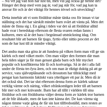
– Nu vet jag vad hon har lust till, men vill jag också ge henne det?
Hänger det ihop med vem jag är, vad jag står för, vad jag kan ta
ansvar för och är det viktigt för hennes trivsel och utveckling?
Detta innebär att vi som föräldrar måste tänka oss för innan vi tar
ställning och det har särskilt mindre barn svårt att vänta på. Men det
måste de finna sig i. En gång i tiden var det så att föräldrar alltid
hade svar i beredskap eftersom de flesta svaren redan fanns i
kulturen, men så är det bara i begränsad utsträckning idag. Om
resultatet blir att barnen får tjugo, fyrtio eller nittio procent av det
som de har lust till är mindre viktigt.
Det andra man ska göra är att fundera på vilken form man vill ge sin
kärlek och med vilket motiv. Om man väljer den formen där man
hela tiden säger ja får man genast glada barn och blir mycket
populär och konflikterna blir få och kortvariga. Så är det i alla fall
under de första tre-fyra åren, och om man är riktigt duktig på att ge
service, vara självutplånande och dessutom har tillräckligt med
pengar kan harmonin faktiskt vara ytterligare ett par år. Men då är
det också slut. Det tar slut eftersom denna form av kärlek saknar
verklig värme och näring, vilket ofrånkomligen leder till att barnen
blir mer och mer krävande. Barn har all tillit i världen till sina
föräldrar och om föräldrarna väljer denna form av kärlek tror barnen
att de blir älskade, men de kan inte känna det. De kan värma sig
någon timme varje gång de får sin lust tillfredsställd, men resten av