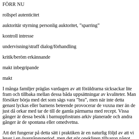
FÖRR NU
rollspel autenticitet
auktoritär styrning personlig auktoritet, ”sparring”
kontroll intresse
undervisning/straff dialog/förhandling
kritik/beröm erkännande
makt inbegripande
makt
I många familjer präglas vardagen av att föräldrarna sicksackar lite
fram och tillbaka mellan dessa båda uppsättningar av kvaliteter. Man
försöker börja med det som sägs vara ”bra”, men när inte detta
genast lyckas eller barnens beteende provocerar de vuxna mer än de
just då orkar med tar de till de gamla pärmarna med recept. Vissa
gånger är dessa besök i barnuppfostrans arkiv planerade och andra
gånger är de spontana eller omedvetna.
Att det fungerar på detta sätt i praktiken är en naturlig följd av att vi
lever i en övergångsperiod, men det gör onekligen tillvaron något