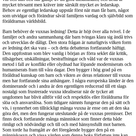
mycket trivsamt men kräver inte särskilt mycket av ledarskap.
Behov av egentligt ledarskap uppstår först när man får barn, något
som utvidgar och förändrar såväl familjens vardag och självbild som
föräldrarnas världsbild.
Barn behöver de vuxnas ledning! Detta är höjt över alla tvivel. I de
familjer och andra sammanhang där barn tvingas klara sig ändå trivs
och utvecklas de dåligt. Den stora frågan är naturligtvis vilken form
av ledning det ska vara – och detta debatteras fortfarande häftigt.
Den uppfostran som blev vanlig i början av förra seklet där kritik,
tillsägelser, utskällningar, bestraffningar och våld var de vuxnas
metod i fall av konflikt eller olydnad har löpande moderniserats och
humaniserats fram till våra dagar. Den bygger i hög grad på en
föråldrad kunskap om barn och vikten av deras relationer till vuxna
men har fortfarande sina anhängare. I några europeiska länder är den
dominerande och i andra är den egentligen reducerad till ett slags
nostalgi som frustrerade vuxna idealiserar när de tycker att
ungdomen har blivit alltför vild och respektlös eller föräldrarna för
slöa och ansvarslösa. Som tidigare nämnts fungerar den på sätt och
vis, i synnerhet om tillräckligt många vuxna är ense om att den ska
göra det, men den fungerar uteslutande på de vuxnas premisser. Det
finns dock fortfarande många människor som finner detta både
rimligt och nödvändigt och till och med hänsynsfullt mot barnen.
Som torde ha framgått av det föregående bygger den på en
människosyn och vissa värden som denna boks författare inte kan