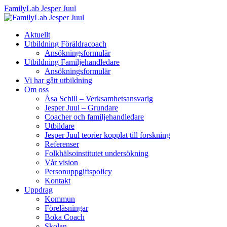
FamilyLab Jesper Juul
Aktuellt
Utbildning Föräldracoach
Ansökningsformulär
Utbildning Familjehandledare
Ansökningsformulär
Vi har gått utbildning
Om oss
Åsa Schill – Verksamhetsansvarig
Jesper Juul – Grundare
Coacher och familjehandledare
Utbildare
Jesper Juul teorier kopplat till forskning
Referenser
Folkhälsoinstitutet undersökning
Vår vision
Personuppgiftspolicy
Kontakt
Uppdrag
Kommun
Föreläsningar
Boka Coach
Skolan