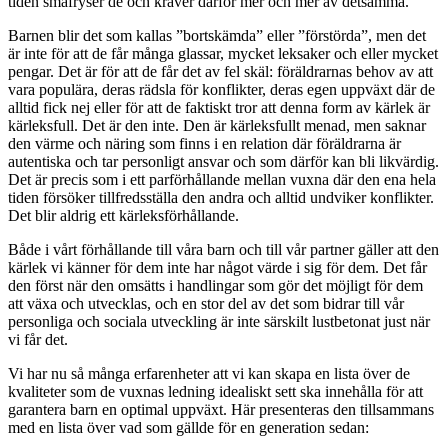
tiden småfryser de och kräver därför mer och mer av detsamma.
Barnen blir det som kallas ”bortskämda” eller ”förstörda”, men det
är inte för att de får många glassar, mycket leksaker och eller mycket
pengar. Det är för att de får det av fel skäl: föräldrarnas behov av att
vara populära, deras rädsla för konflikter, deras egen uppväxt där de
alltid fick nej eller för att de faktiskt tror att denna form av kärlek är
kärleksfull. Det är den inte. Den är kärleksfullt menad, men saknar
den värme och näring som finns i en relation där föräldrarna är
autentiska och tar personligt ansvar och som därför kan bli likvärdig.
Det är precis som i ett parförhållande mellan vuxna där den ena hela
tiden försöker tillfredsställa den andra och alltid undviker konflikter.
Det blir aldrig ett kärleksförhållande.
Både i vårt förhållande till våra barn och till vår partner gäller att den
kärlek vi känner för dem inte har något värde i sig för dem. Det får
den först när den omsätts i handlingar som gör det möjligt för dem
att växa och utvecklas, och en stor del av det som bidrar till vår
personliga och sociala utveckling är inte särskilt lustbetonat just när
vi får det.
Vi har nu så många erfarenheter att vi kan skapa en lista över de
kvaliteter som de vuxnas ledning idealiskt sett ska innehålla för att
garantera barn en optimal uppväxt. Här presenteras den tillsammans
med en lista över vad som gällde för en generation sedan: