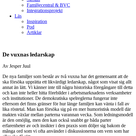
Familjecentral & BVC
Integrationsprojekt
Läs
Inspiration
Pod
Artiklar
De vuxnas ledarskap
Av Jesper Juul
De nya familjer som består av två vuxna har det gemensamt att de
ska försöka upprätta ett likvärdigt ledarskap, något som visat sig allt
annat än lätt. Vi känner inte till några historiska föregångare till detta
och kan inte heller hitta förebilder i arbetsmarknadens verksamheter
och institutioner. De demokratiska spelreglerna fungerar inte
eftersom det finns gränser för hur länge familjen kan vänta i fall av
lika röstetal. Man kan försöka sig på en mer humoristisk modell där
makten växlar mellan parterna varannan vecka. Som ledningsmodell
är den omöjlig, men den kan också snabbt ge båda parter
erfarenheter av och insikter i den praxis som döljer sig bakom de
många ord som vi ofta använder i diskussionerna om vem som har