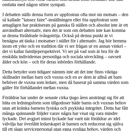
omfatta med någon större sympati.
I debatten ställs denna form av uppfostran ofta mot sin motsats – den
så kallade ”laissez faire”-inställningen eller fria uppfostran som
antagligen har praktiserats på ganska få ställen och absolut inte är ett
användbart alternativ, men det är som om debatten inte kan komma
ur denna föråldrade tvångströja. Också på denna punkt är vi
benägna att tänka i motsatser i stället för i alternativ. Jag hör hemma
inom ett yrke och en tradition där vi ser frågan ur en annan vinkel –
det vi kallar familjeperspektivet. Vi ser på vad som är bra för de
enskilda individernas personliga och sociala utveckling – oavsett
ålder och kön – och för deras inbördes förhållande.
Detta betyder som tidigare nämnts inte att det inte finns viktiga
skillnader mellan barn och vuxna och en av dem är alltså att barn
behöver de vuxna som ledare, men då baserat på samma värden som
gäller för förhållandet mellan vuxna.
Föräldrar har under de senaste cirka tjugo åren ansträngt sig för att
hitta en ledningsform som tillgodoser både barns och vuxnas behov
utan att kränka barnens fysiska och psykiska integritet. Detta har fått
många spännande följder varav några har visat sig vara mindre
lyckade. Det avgjort minst lyckade har varit när föräldrar av idel
välvilja har överlåtit ledarskapet åt barnen och reducerat sig själva
till ett slags servicepersonal utan egna synliga behov, värden och