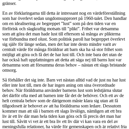
gränser.
En av förklaringarna till detta är intressant nog en värdeföreställning
som har överlevt sedan ungdomsupproret på 1960-talet. Den handlar
om en idealisering av begreppet ”lust” som på den tiden var en
förförisk och slagkraftig motsats till ”plikt”. Frihet var detsamma
som att göra det man hade lust till eftersom så många av plikterna
var förbundna med olust. Som politisk paroll har begreppet överlevt
sig själv för länge sedan, men det har inte desto mindre varit av
centralt värde för många föräldrar att barn ska ha så stor frihet som
möjligt att göra och få det de har lust till. Och inte bara det utan de
har också haft uppfattningen att detta att säga nej till barns lust var
detsamma som att försumma deras behov – nästan ett slags bristande
omsorg.
Så förhåller det sig inte. Barn vet nästan alltid vad de just nu har lust
eller inte lust till, men de har ingen aning om sina överordnade
behov. När föräldrarna använder barnens lust som ledstjärna slutar
det därför ofta med att barnen inte får det de behöver. Och ett av de
helt centrala behov som de därigenom måste klara sig utan att få
tillgodosett är behovet av att ha föräldrarna som ledare. Dessutom
kommer man att slå i barnen ett slags livslögn, nämligen att ett bra
liv är ett liv där man hela tiden kan göra och få precis det man har
lust till. Såvitt vi vet är ett bra liv ett liv där vi kan vara en del av
meningsfulla relationer, ha värde för gemenskapen och är relativt fria