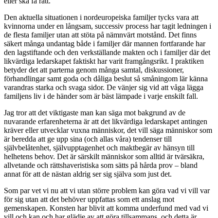
eller ska få rätt.
Den aktuella situationen i nordeuropeiska familjer tycks vara att
kvinnorna under en långsam, successiv process har tagit ledningen i
de flesta familjer utan att stöta på nämnvärt motstånd. Det finns
säkert många undantag både i familjer där mannen fortfarande har
den lagstiftande och den verkställande makten och i familjer där det
likvärdiga ledarskapet faktiskt har varit framgångsrikt. I praktiken
betyder det att parterna genom många samtal, diskussioner,
förhandlingar samt goda och dåliga beslut så småningom lär känna
varandras starka och svaga sidor. De vänjer sig vid att våga lägga
familjens liv i de händer som är bäst lämpade i varje enskilt fall.
Jag tror att det viktigaste man kan säga mot bakgrund av de
nuvarande erfarenheterna är att det likvärdiga ledarskapet antingen
kräver eller utvecklar vuxna människor, det vill säga människor som
är beredda att ge upp sina (och allas våra) tendenser till
självbelåtenhet, självupptagenhet och maktbegär av hänsyn till
helhetens behov. Det är särskilt människor som alltid är tvärsäkra,
allvetande och rättshaveristiska som sätts på hårda prov – bland
annat för att de nästan aldrig ser sig själva som just det.
Som par vet vi nu att vi utan större problem kan göra vad vi vill var
för sig utan att det behöver uppfattas som ett anslag mot
gemenskapen. Konsten har blivit att komma underfund med vad vi
vill och kan och har glädje av att göra tillsammans, och detta är