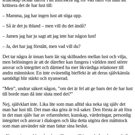
kritisera det de har lust till:
– Mamma, jag har ingen lust att stiga upp.
– Så är det ju ibland – men vill du det ändå?
– Jamen jag har ju sagt att jag inte har någon lust!
– Ja, det har jag förstått, men vad vill du?
Det tar några år innan barn lär sig skillnaden mellan lust och vilja,
men belöningen är att de därefter kan fungera i världen med större
ansvar och integritet och därmed ha mer likvärdiga relationer till
andra människor. En inte oväsentlig bieffekt är att deras självkänsla
samtidigt blir stärkt och nyanserad.
”Men”, undrar säkert någon, ”om det är fel att ge barn det de har lust
till borde man då inte sluta med det?”
Nej, självklart inte. Lika lite som man alltid ska neka sig själv det
man har lust till. Det man ska göra är två saker. Den första är att föra
in det man själv har av erfarenheter, kunskap, värderingar, personlig
integritet och ansvar i dialogen och låta detta utgöra den måttstock
som man använder när man fattar sina beslut.