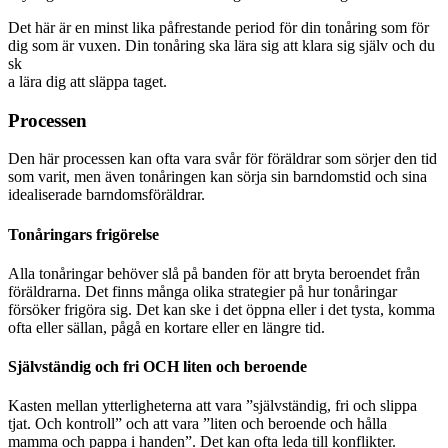
Det här är en minst lika påfrestande period för din tonåring som för
dig som är vuxen. Din tonåring ska lära sig att klara sig själv och du
sk
a lära dig att släppa taget.
Processen
Den här processen kan ofta vara svår för föräldrar som sörjer den tid
som varit, men även tonåringen kan sörja sin barndomstid och sina
idealiserade barndomsföräldrar.
Tonåringars frigörelse
Alla tonåringar behöver slå på banden för att bryta beroendet från
föräldrarna. Det finns många olika strategier på hur tonåringar
försöker frigöra sig. Det kan ske i det öppna eller i det tysta, komma
ofta eller sällan, pågå en kortare eller en längre tid.
Självständig och fri OCH liten och beroende
Kasten mellan ytterligheterna att vara ”självständig, fri och slippa
tjat. Och kontroll” och att vara ”liten och beroende och hålla
mamma och pappa i handen”. Det kan ofta leda till konflikter.