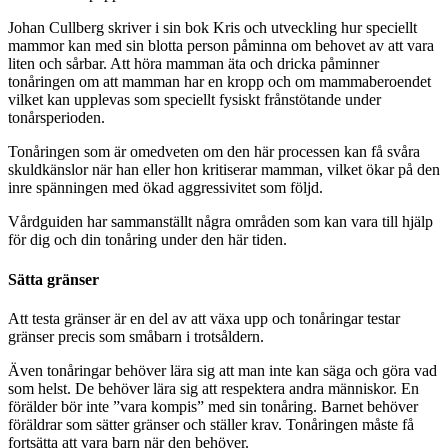
Johan Cullberg skriver i sin bok Kris och utveckling hur speciellt
mammor kan med sin blotta person påminna om behovet av att vara
liten och sårbar. Att höra mamman äta och dricka påminner
tonåringen om att mamman har en kropp och om mammaberoendet
vilket kan upplevas som speciellt fysiskt frånstötande under
tonårsperioden.
Tonåringen som är omedveten om den här processen kan få svåra
skuldkänslor när han eller hon kritiserar mamman, vilket ökar på den
inre spänningen med ökad aggressivitet som följd.
Vårdguiden har sammanställt några områden som kan vara till hjälp
för dig och din tonåring under den här tiden.
Sätta gränser
Att testa gränser är en del av att växa upp och tonåringar testar
gränser precis som småbarn i trotsåldern.
Även tonåringar behöver lära sig att man inte kan säga och göra vad
som helst. De behöver lära sig att respektera andra människor. En
förälder bör inte ”vara kompis” med sin tonåring. Barnet behöver
föräldrar som sätter gränser och ställer krav. Tonåringen måste få
fortsätta att vara barn när den behöver.