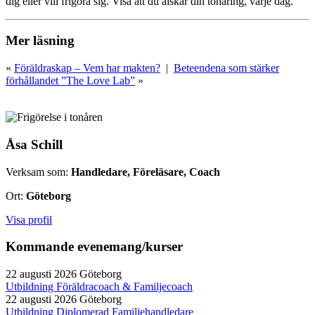
dig eller vill frigöra sig. Visa att du älskar din tonåring, varje dag.
Mer läsning
«
Föräldraskap – Vem har makten?
|
Beteendena som stärker
förhållandet ”The Love Lab”
»
Åsa Schill
Verksam som:
Handledare, Föreläsare, Coach
Ort:
Göteborg
Visa profil
Kommande evenemang/kurser
22 augusti 2026
Göteborg
Utbildning Föräldracoach & Familjecoach
22 augusti 2026
Göteborg
Utbildning Diplomerad Familjehandledare