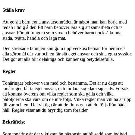
Ställa krav
Att ge sitt barn egna ansvarsområden är något man kan börja med
redan i tidig ålder. Ett barn behöver lära sig att samarbeta och ta
ansvar. För att fungera som vuxen behöver barnet också kunna
städa, tvätta, handla och laga mat.
Den stressade familjen kan göra upp veckoscheman för hemmets
alla göromål där var och en får sitt eget ansvar och sina egna sysslor.
Det gör att alla blir delaktiga och känner sig betydelsefulla.
Regler
Tonåringar behöver vara med och bestämma. Det är nu dags att
tonåringen får ta eget ansvar, och får lära sig klara sig själv. Försök
att komma överens om vilka regler som ska gälla och vilka
påföljderna ska vara om de inte följs. Vilka regler man vill ha är upp
till var och en. Det viktiga är att de finns och att de följs från båda
håll. Regler visar att du bryr dig som förälder.
Bekräftelse
Som tonåring är det viktigare än någonsin att bli sedd som individ