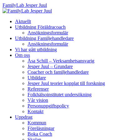
FamilyLab Jesper Juul
Aktuellt
Utbildning Föräldracoach
Ansökningsformulär
Utbildning Familjehandledare
Ansökningsformulär
Vi har gått utbildning
Om oss
Åsa Schill – Verksamhetsansvarig
Jesper Juul – Grundare
Coacher och familjehandledare
Utbildare
Jesper Juul teorier kopplat till forskning
Referenser
Folkhälsoinstitutet undersökning
Vår vision
Personuppgiftspolicy
Kontakt
Uppdrag
Kommun
Föreläsningar
Boka Coach
Skolan