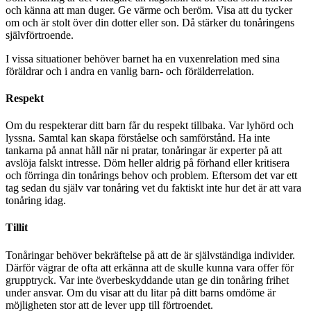
och känna att man duger. Ge värme och beröm. Visa att du tycker
om och är stolt över din dotter eller son. Då stärker du tonåringens
självförtroende.
I vissa situationer behöver barnet ha en vuxenrelation med sina
föräldrar och i andra en vanlig barn- och förälderrelation.
Respekt
Om du respekterar ditt barn får du respekt tillbaka. Var lyhörd och
lyssna. Samtal kan skapa förståelse och samförstånd. Ha inte
tankarna på annat håll när ni pratar, tonåringar är experter på att
avslöja falskt intresse. Döm heller aldrig på förhand eller kritisera
och förringa din tonårings behov och problem. Eftersom det var ett
tag sedan du själv var tonåring vet du faktiskt inte hur det är att vara
tonåring idag.
Tillit
Tonåringar behöver bekräftelse på att de är självständiga individer.
Därför vägrar de ofta att erkänna att de skulle kunna vara offer för
grupptryck. Var inte överbeskyddande utan ge din tonåring frihet
under ansvar. Om du visar att du litar på ditt barns omdöme är
möjligheten stor att de lever upp till förtroendet.