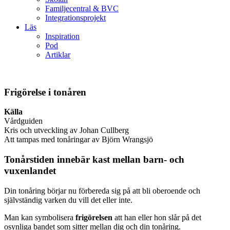
Familjecentral & BVC
Integrationsprojekt
Läs
Inspiration
Pod
Artiklar
Frigörelse i tonåren
Källa
Vårdguiden
Kris och utveckling av Johan Cullberg
Att tampas med tonåringar av Björn Wrangsjö
Tonårstiden innebär kast mellan barn- och
vuxenlandet
Din tonåring börjar nu förbereda sig på att bli oberoende och
självständig varken du vill det eller inte.
Man kan symbolisera
frigörelsen
att han eller hon slår på det
osynliga bandet som sitter mellan dig och din tonåring.