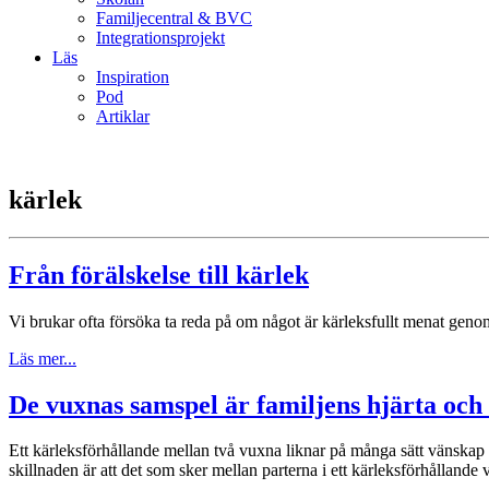
Familjecentral & BVC
Integrationsprojekt
Läs
Inspiration
Pod
Artiklar
kärlek
Från förälskelse till kärlek
Vi brukar ofta försöka ta reda på om något är kärleksfullt menat genom
Läs mer...
De vuxnas samspel är familjens hjärta och
Ett kärleksförhållande mellan två vuxna liknar på många sätt vänskap 
skillnaden är att det som sker mellan parterna i ett kärleksförhållande 