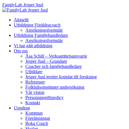
FamilyLab Jesper Juul
Aktuellt
Utbildning Föräldracoach
Ansökningsformulär
Utbildning Familjehandledare
Ansökningsformulär
Vi har gått utbildning
Om oss
Åsa Schill – Verksamhetsansvarig
Jesper Juul – Grundare
Coacher och familjehandledare
Utbildare
Jesper Juul teorier kopplat till forskning
Referenser
Folkhälsoinstitutet undersökning
Vår vision
Personuppgiftspolicy
Kontakt
Uppdrag
Kommun
Föreläsningar
Boka Coach
Skolan