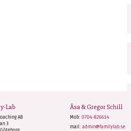
y-Lab
Åsa & Gregor Schill
Coaching AB
Mob:
0704-826614
an 3
mail:
admin@familylab.se
 Göteborg