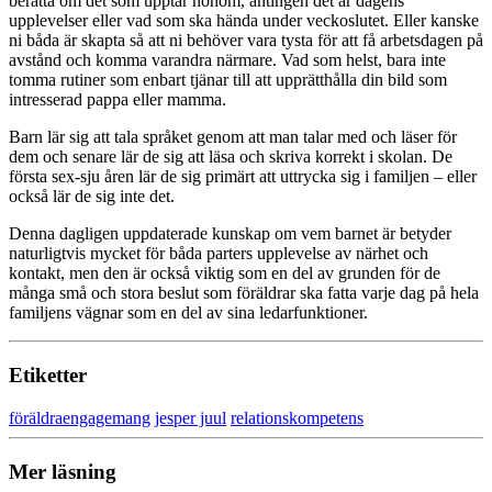
berätta om det som upptar honom, antingen det är dagens
upplevelser eller vad som ska hända under veckoslutet. Eller kanske
ni båda är skapta så att ni behöver vara tysta för att få arbetsdagen på
avstånd och komma varandra närmare. Vad som helst, bara inte
tomma rutiner som enbart tjänar till att upprätthålla din bild som
intresserad pappa eller mamma.
Barn lär sig att tala språket genom att man talar med och läser för
dem och senare lär de sig att läsa och skriva korrekt i skolan. De
första sex-sju åren lär de sig primärt att uttrycka sig i familjen – eller
också lär de sig inte det.
Denna dagligen uppdaterade kunskap om vem barnet är betyder
naturligtvis mycket för båda parters upplevelse av närhet och
kontakt, men den är också viktig som en del av grunden för de
många små och stora beslut som föräldrar ska fatta varje dag på hela
familjens vägnar som en del av sina ledarfunktioner.
Etiketter
föräldraengagemang
jesper juul
relationskompetens
Mer läsning