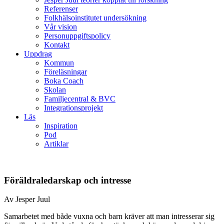
Referenser
Folkhälsoinstitutet undersökning
Vår vision
Personuppgiftspolicy
Kontakt
Uppdrag
Kommun
Föreläsningar
Boka Coach
Skolan
Familjecentral & BVC
Integrationsprojekt
Läs
Inspiration
Pod
Artiklar
Föräldraledarskap och intresse
Av Jesper Juul
Samarbetet med både vuxna och barn kräver att man intresserar sig