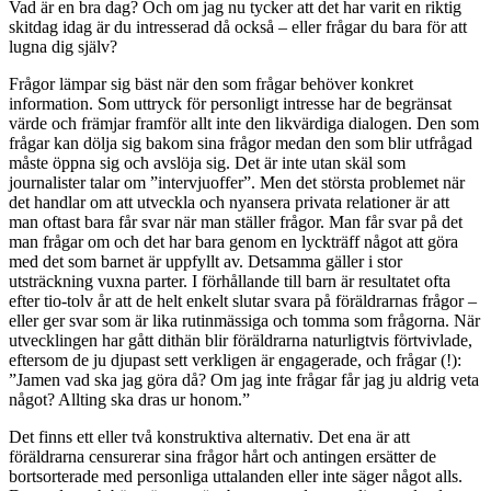
Vad är en bra dag? Och om jag nu tycker att det har varit en riktig
skitdag idag är du intresserad då också – eller frågar du bara för att
lugna dig själv?
Frågor lämpar sig bäst när den som frågar behöver konkret
information. Som uttryck för personligt intresse har de begränsat
värde och främjar framför allt inte den likvärdiga dialogen. Den som
frågar kan dölja sig bakom sina frågor medan den som blir utfrågad
måste öppna sig och avslöja sig. Det är inte utan skäl som
journalister talar om ”intervjuoffer”. Men det största problemet när
det handlar om att utveckla och nyansera privata relationer är att
man oftast bara får svar när man ställer frågor. Man får svar på det
man frågar om och det har bara genom en lyckträff något att göra
med det som barnet är uppfyllt av. Detsamma gäller i stor
utsträckning vuxna parter. I förhållande till barn är resultatet ofta
efter tio-tolv år att de helt enkelt slutar svara på föräldrarnas frågor –
eller ger svar som är lika rutinmässiga och tomma som frågorna. När
utvecklingen har gått dithän blir föräldrarna naturligtvis förtvivlade,
eftersom de ju djupast sett verkligen är engagerade, och frågar (!):
”Jamen vad ska jag göra då? Om jag inte frågar får jag ju aldrig veta
något? Allting ska dras ur honom.”
Det finns ett eller två konstruktiva alternativ. Det ena är att
föräldrarna censurerar sina frågor hårt och antingen ersätter de
bortsorterade med personliga uttalanden eller inte säger något alls.