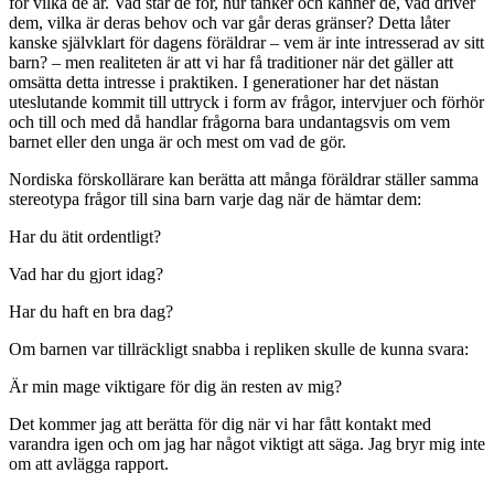
för vilka de är. Vad står de för, hur tänker och känner de, vad driver
dem, vilka är deras behov och var går deras gränser? Detta låter
kanske självklart för dagens föräldrar – vem är inte intresserad av sitt
barn? – men realiteten är att vi har få traditioner när det gäller att
omsätta detta intresse i praktiken. I generationer har det nästan
uteslutande kommit till uttryck i form av frågor, intervjuer och förhör
och till och med då handlar frågorna bara undantagsvis om vem
barnet eller den unga är och mest om vad de gör.
Nordiska förskollärare kan berätta att många föräldrar ställer samma
stereotypa frågor till sina barn varje dag när de hämtar dem:
Har du ätit ordentligt?
Vad har du gjort idag?
Har du haft en bra dag?
Om barnen var tillräckligt snabba i repliken skulle de kunna svara:
Är min mage viktigare för dig än resten av mig?
Det kommer jag att berätta för dig när vi har fått kontakt med
varandra igen och om jag har något viktigt att säga. Jag bryr mig inte
om att avlägga rapport.