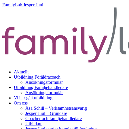
FamilyLab Jesper Juul
Aktuellt
Utbildning Föräldracoach
Ansökningsformulär
Utbildning Familjehandledare
Ansökningsformulär
Vi har gått utbildning
Om oss
Åsa Schill – Verksamhetsansvarig
Jesper Juul – Grundare
Coacher och familjehandledare
Utbildare
Jesper Juul teorier kopplat till forskning