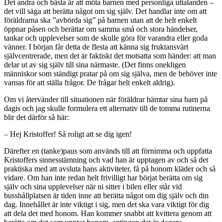
Det andra och bästa är att möta barnen med personliga uttalanden –
det vill säga att berätta något om sig själv. Det handlar inte om att
föräldrarna ska ”avbörda sig” på barnen utan att de helt enkelt
öppnar påsen och berättar om samma små och stora händelser,
tankar och upplevelser som de skulle göra för varandra eller goda
vänner. I början får detta de flesta att känna sig fruktansvärt
självcentrerade, men det är faktiskt det motsatta som händer: att man
delar ut av sig själv till sina närmaste. (Det finns onekligen
människor som ständigt pratar på om sig själva, men de behöver inte
varnas för att ställa frågor. De frågar helt enkelt aldrig).
Om vi återvänder till situationen när föräldrar hämtar sina barn på
dagis och jag skulle formulera ett alternativ till de tomma rutinerna
blir det därför så här:
– Hej Kristoffer! Så roligt att se dig igen!
Därefter en (tanke)paus som används till att förnimma och uppfatta
Kristoffers sinnesstämning och vad han är upptagen av och så det
praktiska med att avsluta hans aktiviteter, få på honom kläder och så
vidare. Om han inte redan helt frivilligt har börjat berätta om sig
själv och sina upplevelser när ni sitter i bilen eller står vid
busshållplatsen är tiden inne att berätta något om dig själv och din
dag. Innehållet är inte viktigt i sig, men det ska vara viktigt för dig
att dela det med honom. Han kommer snabbt att kvittera genom att