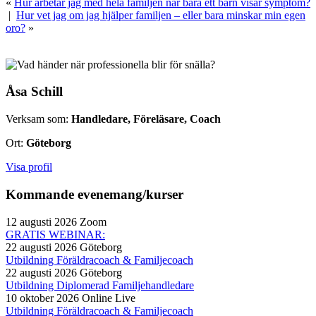
«
Hur arbetar jag med hela familjen när bara ett barn visar symptom?
|
Hur vet jag om jag hjälper familjen – eller bara minskar min egen
oro?
»
Åsa Schill
Verksam som:
Handledare, Föreläsare, Coach
Ort:
Göteborg
Visa profil
Kommande evenemang/kurser
12 augusti 2026
Zoom
GRATIS WEBINAR:
22 augusti 2026
Göteborg
Utbildning Föräldracoach & Familjecoach
22 augusti 2026
Göteborg
Utbildning Diplomerad Familjehandledare
10 oktober 2026
Online Live
Utbildning Föräldracoach & Familjecoach