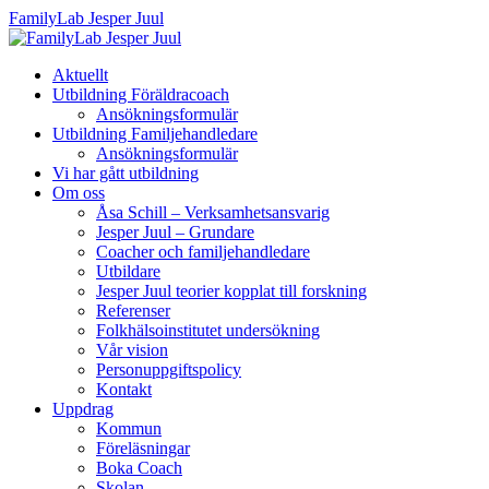
FamilyLab Jesper Juul
Aktuellt
Utbildning Föräldracoach
Ansökningsformulär
Utbildning Familjehandledare
Ansökningsformulär
Vi har gått utbildning
Om oss
Åsa Schill – Verksamhetsansvarig
Jesper Juul – Grundare
Coacher och familjehandledare
Utbildare
Jesper Juul teorier kopplat till forskning
Referenser
Folkhälsoinstitutet undersökning
Vår vision
Personuppgiftspolicy
Kontakt
Uppdrag
Kommun
Föreläsningar
Boka Coach
Skolan