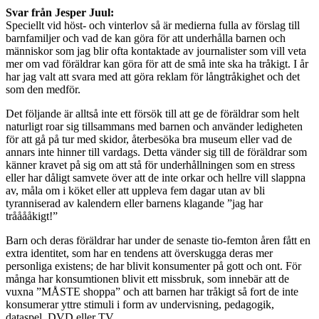
Svar från Jesper Juul:
Speciellt vid höst- och vinterlov så är medierna fulla av förslag till
barnfamiljer och vad de kan göra för att underhålla barnen och
människor som jag blir ofta kontaktade av journalister som vill veta
mer om vad föräldrar kan göra för att de små inte ska ha tråkigt. I år
har jag valt att svara med att göra reklam för långtråkighet och det
som den medför.
Det följande är alltså inte ett försök till att ge de föräldrar som helt
naturligt roar sig tillsammans med barnen och använder ledigheten
för att gå på tur med skidor, återbesöka bra museum eller vad de
annars inte hinner till vardags. Detta vänder sig till de föräldrar som
känner kravet på sig om att stå för underhållningen som en stress
eller har dåligt samvete över att de inte orkar och hellre vill slappna
av, måla om i köket eller att uppleva fem dagar utan av bli
tyranniserad av kalendern eller barnens klagande ”jag har
trååååkigt!”
Barn och deras föräldrar har under de senaste tio-femton åren fått en
extra identitet, som har en tendens att överskugga deras mer
personliga existens; de har blivit konsumenter på gott och ont. För
många har konsumtionen blivit ett missbruk, som innebär att de
vuxna ”MÅSTE shoppa” och att barnen har tråkigt så fort de inte
konsumerar yttre stimuli i form av undervisning, pedagogik,
dataspel, DVD eller TV.