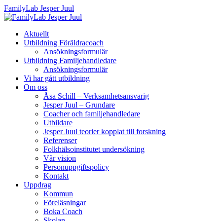
FamilyLab Jesper Juul
Aktuellt
Utbildning Föräldracoach
Ansökningsformulär
Utbildning Familjehandledare
Ansökningsformulär
Vi har gått utbildning
Om oss
Åsa Schill – Verksamhetsansvarig
Jesper Juul – Grundare
Coacher och familjehandledare
Utbildare
Jesper Juul teorier kopplat till forskning
Referenser
Folkhälsoinstitutet undersökning
Vår vision
Personuppgiftspolicy
Kontakt
Uppdrag
Kommun
Föreläsningar
Boka Coach
Skolan