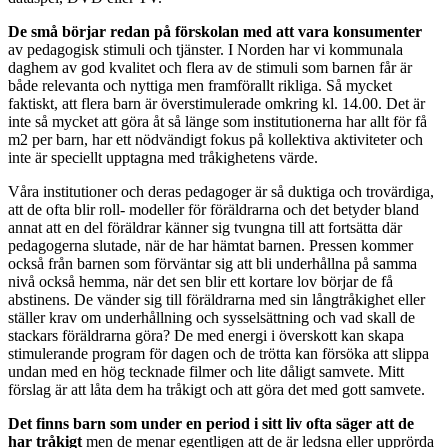
De små börjar redan på förskolan med att vara konsumenter
av pedagogisk stimuli och tjänster. I Norden har vi kommunala
daghem av god kvalitet och flera av de stimuli som barnen får är
både relevanta och nyttiga men framförallt rikliga. Så mycket
faktiskt, att flera barn är överstimulerade omkring kl. 14.00. Det är
inte så mycket att göra åt så länge som institutionerna har allt för få
m2 per barn, har ett nödvändigt fokus på kollektiva aktiviteter och
inte är speciellt upptagna med tråkighetens värde.
Våra institutioner och deras pedagoger är så duktiga och trovärdiga,
att de ofta blir roll- modeller för föräldrarna och det betyder bland
annat att en del föräldrar känner sig tvungna till att fortsätta där
pedagogerna slutade, när de har hämtat barnen. Pressen kommer
också från barnen som förväntar sig att bli underhållna på samma
nivå också hemma, när det sen blir ett kortare lov börjar de få
abstinens. De vänder sig till föräldrarna med sin långtråkighet eller
ställer krav om underhållning och sysselsättning och vad skall de
stackars föräldrarna göra? De med energi i överskott kan skapa
stimulerande program för dagen och de trötta kan försöka att slippa
undan med en hög tecknade filmer och lite dåligt samvete. Mitt
förslag är att låta dem ha tråkigt och att göra det med gott samvete.
Det finns barn som under en period i sitt liv ofta säger att de
har tråkigt
men de menar egentligen att de är ledsna eller upprörda