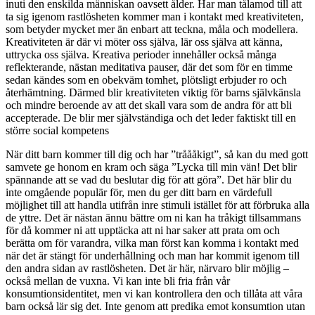
inuti den enskilda människan oavsett ålder. Har man tålamod till att
ta sig igenom rastlösheten kommer man i kontakt med kreativiteten,
som betyder mycket mer än enbart att teckna, måla och modellera.
Kreativiteten är där vi möter oss själva, lär oss själva att känna,
uttrycka oss själva. Kreativa perioder innehåller också många
reflekterande, nästan meditativa pauser, där det som för en timme
sedan kändes som en obekväm tomhet, plötsligt erbjuder ro och
återhämtning. Därmed blir kreativiteten viktig för barns självkänsla
och mindre beroende av att det skall vara som de andra för att bli
accepterade. De blir mer självständiga och det leder faktiskt till en
större social kompetens
När ditt barn kommer till dig och har ”tråååkigt”, så kan du med gott
samvete ge honom en kram och säga ”Lycka till min vän! Det blir
spännande att se vad du beslutar dig för att göra”. Det här blir du
inte omgående populär för, men du ger ditt barn en värdefull
möjlighet till att handla utifrån inre stimuli istället för att förbruka alla
de yttre. Det är nästan ännu bättre om ni kan ha tråkigt tillsammans
för då kommer ni att upptäcka att ni har saker att prata om och
berätta om för varandra, vilka man först kan komma i kontakt med
när det är stängt för underhållning och man har kommit igenom till
den andra sidan av rastlösheten. Det är här, närvaro blir möjlig –
också mellan de vuxna. Vi kan inte bli fria från vår
konsumtionsidentitet, men vi kan kontrollera den och tillåta att våra
barn också lär sig det. Inte genom att predika emot konsumtion utan