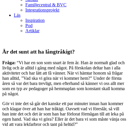
Familjecentral & BVC
Integrationsprojekt
Läs
Inspiration
Pod
Artiklar
Är det sunt att ha långtråkigt?
Fråga:
“Vi har en son som snart är fem år. Han är normalt glad och
livlig och är alltid i gång med något. På förskolan deltar han i alla
aktiviteter och har lätt att få vänner. När vi hämtar honom så frågar
han alltid, ”Vad ska vi göra när vi kommer hem?” Under de första
åren så var det bara trevligt, men efterhand så känner vi oss allt mer
som en typ av pedagoger på hemmaplan som konstant skall komma
på något.
Gör vi inte det så går det kanske ett par minuter innan han kommer
och klagar över att han har tråkigt. Oavsett vad vi föreslår, så vill
han inte det och det är som han har förlorat förmågan till att leka på
egen hand. Vad ska vi göra? Eller är det bara vi som måste vänja oss
vid att vara lekfarbror och tant på heltid?”