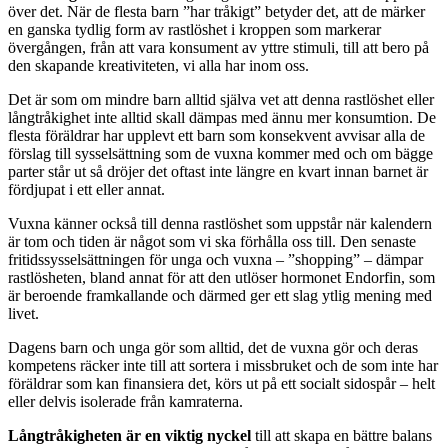
över det. När de flesta barn ”har tråkigt” betyder det, att de märker
en ganska tydlig form av rastlöshet i kroppen som markerar
övergången, från att vara konsument av yttre stimuli, till att bero på
den skapande kreativiteten, vi alla har inom oss.
Det är som om mindre barn alltid själva vet att denna rastlöshet eller
långtråkighet inte alltid skall dämpas med ännu mer konsumtion. De
flesta föräldrar har upplevt ett barn som konsekvent avvisar alla de
förslag till sysselsättning som de vuxna kommer med och om bägge
parter står ut så dröjer det oftast inte längre en kvart innan barnet är
fördjupat i ett eller annat.
Vuxna känner också till denna rastlöshet som uppstår när kalendern
är tom och tiden är något som vi ska förhålla oss till. Den senaste
fritidssysselsättningen för unga och vuxna – ”shopping” – dämpar
rastlösheten, bland annat för att den utlöser hormonet Endorfin, som
är beroende framkallande och därmed ger ett slag ytlig mening med
livet.
Dagens barn och unga gör som alltid, det de vuxna gör och deras
kompetens räcker inte till att sortera i missbruket och de som inte har
föräldrar som kan finansiera det, körs ut på ett socialt sidospår – helt
eller delvis isolerade från kamraterna.
Långtråkigheten är en viktig nyckel
till att skapa en bättre balans