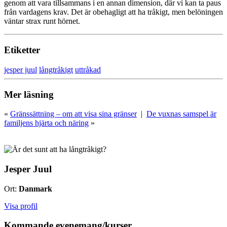
genom att vara tillsammans i en annan dimension, där vi kan ta paus
från vardagens krav. Det är obehagligt att ha tråkigt, men belöningen
väntar strax runt hörnet.
Etiketter
jesper juul
långtråkigt
uttråkad
Mer läsning
«
Gränssättning – om att visa sina gränser
|
De vuxnas samspel är
familjens hjärta och näring
»
Jesper Juul
Ort:
Danmark
Visa profil
Kommande evenemang/kurser