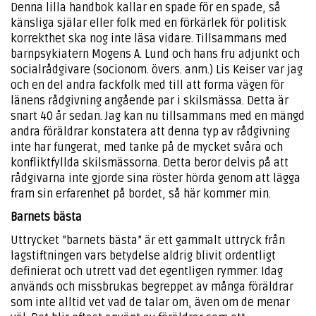
Denna lilla handbok kallar en spade för en spade, så
känsliga själar eller folk med en förkärlek för politisk
korrekthet ska nog inte läsa vidare. Tillsammans med
barnpsykiatern Mogens A. Lund och hans fru adjunkt och
socialrådgivare (socionom. övers. anm.) Lis Keiser var jag
och en del andra fackfolk med till att forma vägen för
länens rådgivning angående par i skilsmässa. Detta är
snart 40 år sedan. Jag kan nu tillsammans med en mängd
andra föräldrar konstatera att denna typ av rådgivning
inte har fungerat, med tanke på de mycket svåra och
konfliktfyllda skilsmässorna. Detta beror delvis på att
rådgivarna inte gjorde sina röster hörda genom att lägga
fram sin erfarenhet på bordet, så här kommer min.
Barnets bästa
Uttrycket ”barnets bästa” är ett gammalt uttryck från
lagstiftningen vars betydelse aldrig blivit ordentligt
definierat och utrett vad det egentligen rymmer. Idag
används och missbrukas begreppet av många föräldrar
som inte alltid vet vad de talar om, även om de menar