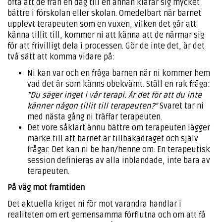
ofta att de från en dag till en annan klarar sig mycket
bättre i förskolan eller skolan. Omedelbart när barnet
upplevt terapeuten som en vuxen, vilken det går att
känna tillit till, kommer ni att känna att de närmar sig
för att frivilligt dela i processen. Gör de inte det, är det
två sätt att komma vidare på:
Ni kan var och en fråga barnen när ni kommer hem
vad det är som känns obekvämt. Ställ en rak fråga:
”Du säger inget i vår terapi. Är det för att du inte
känner någon tillit till terapeuten?”
Svaret tar ni
med nästa gång ni träffar terapeuten.
Det vore såklart ännu bättre om terapeuten lägger
märke till att barnet är tillbakadraget och själv
frågar. Det kan ni be han/henne om. En terapeutisk
session definieras av alla inblandade, inte bara av
terapeuten.
På väg mot framtiden
Det aktuella kriget ni för mot varandra handlar i
realiteten om ert gemensamma förflutna och om att få