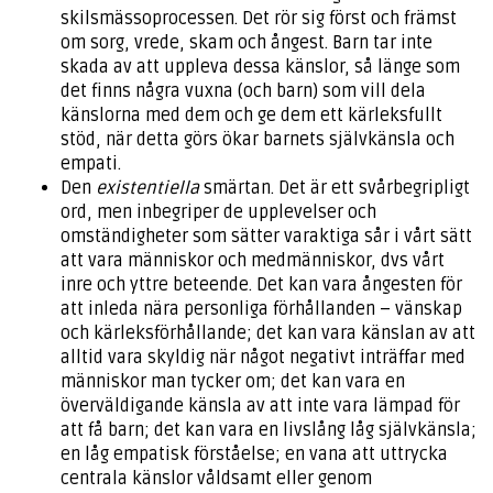
skilsmässoprocessen. Det rör sig först och främst
om sorg, vrede, skam och ångest. Barn tar inte
skada av att uppleva dessa känslor, så länge som
det finns några vuxna (och barn) som vill dela
känslorna med dem och ge dem ett kärleksfullt
stöd, när detta görs ökar barnets självkänsla och
empati.
Den
existentiella
smärtan. Det är ett svårbegripligt
ord, men inbegriper de upplevelser och
omständigheter som sätter varaktiga sår i vårt sätt
att vara människor och medmänniskor, dvs vårt
inre och yttre beteende. Det kan vara ångesten för
att inleda nära personliga förhållanden – vänskap
och kärleksförhållande; det kan vara känslan av att
alltid vara skyldig när något negativt inträffar med
människor man tycker om; det kan vara en
överväldigande känsla av att inte vara lämpad för
att få barn; det kan vara en livslång låg självkänsla;
en låg empatisk förståelse; en vana att uttrycka
centrala känslor våldsamt eller genom