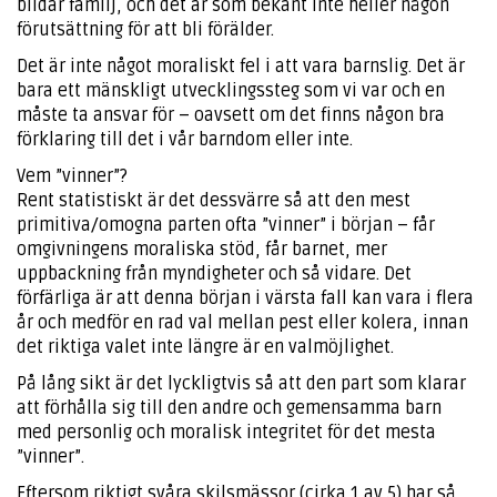
bildar familj, och det är som bekant inte heller någon
förutsättning för att bli förälder.
Det är inte något moraliskt fel i att vara barnslig. Det är
bara ett mänskligt utvecklingssteg som vi var och en
måste ta ansvar för – oavsett om det finns någon bra
förklaring till det i vår barndom eller inte.
Vem ”vinner”?
Rent statistiskt är det dessvärre så att den mest
primitiva/omogna parten ofta ”vinner” i början – får
omgivningens moraliska stöd, får barnet, mer
uppbackning från myndigheter och så vidare. Det
förfärliga är att denna början i värsta fall kan vara i flera
år och medför en rad val mellan pest eller kolera, innan
det riktiga valet inte längre är en valmöjlighet.
På lång sikt är det lyckligtvis så att den part som klarar
att förhålla sig till den andre och gemensamma barn
med personlig och moralisk integritet för det mesta
”vinner”.
Eftersom riktigt svåra skilsmässor (cirka 1 av 5) har så