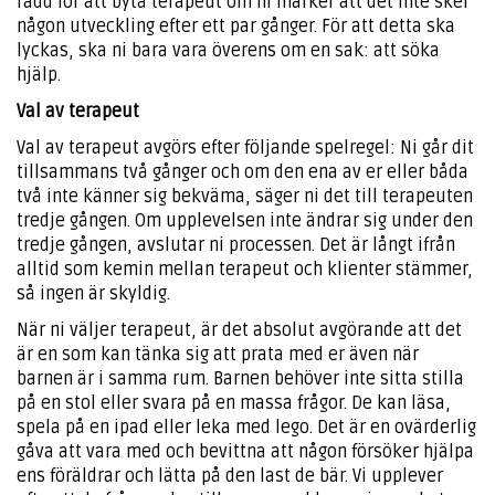
rädd för att byta terapeut om ni märker att det inte sker
någon utveckling efter ett par gånger. För att detta ska
lyckas, ska ni bara vara överens om en sak: att söka
hjälp.
Val av terapeut
Val av terapeut avgörs efter följande spelregel: Ni går dit
tillsammans två gånger och om den ena av er eller båda
två inte känner sig bekväma, säger ni det till terapeuten
tredje gången. Om upplevelsen inte ändrar sig under den
tredje gången, avslutar ni processen. Det är långt ifrån
alltid som kemin mellan terapeut och klienter stämmer,
så ingen är skyldig.
När ni väljer terapeut, är det absolut avgörande att det
är en som kan tänka sig att prata med er även när
barnen är i samma rum. Barnen behöver inte sitta stilla
på en stol eller svara på en massa frågor. De kan läsa,
spela på en ipad eller leka med lego. Det är en ovärderlig
gåva att vara med och bevittna att någon försöker hjälpa
ens föräldrar och lätta på den last de bär. Vi upplever