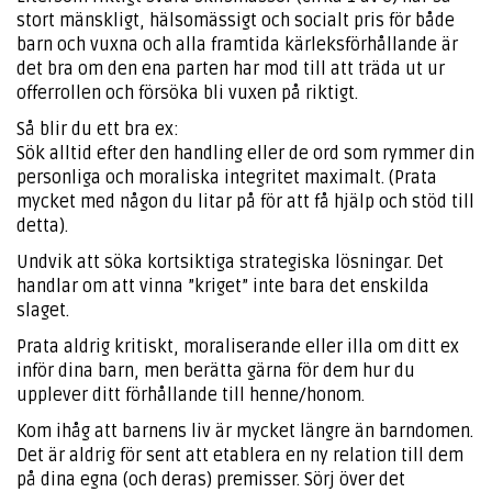
stort mänskligt, hälsomässigt och socialt pris för både
barn och vuxna och alla framtida kärleksförhållande är
det bra om den ena parten har mod till att träda ut ur
offerrollen och försöka bli vuxen på riktigt.
Så blir du ett bra ex:
Sök alltid efter den handling eller de ord som rymmer din
personliga och moraliska integritet maximalt. (Prata
mycket med någon du litar på för att få hjälp och stöd till
detta).
Undvik att söka kortsiktiga strategiska lösningar. Det
handlar om att vinna ”kriget” inte bara det enskilda
slaget.
Prata aldrig kritiskt, moraliserande eller illa om ditt ex
inför dina barn, men berätta gärna för dem hur du
upplever ditt förhållande till henne/honom.
Kom ihåg att barnens liv är mycket längre än barndomen.
Det är aldrig för sent att etablera en ny relation till dem
på dina egna (och deras) premisser. Sörj över det