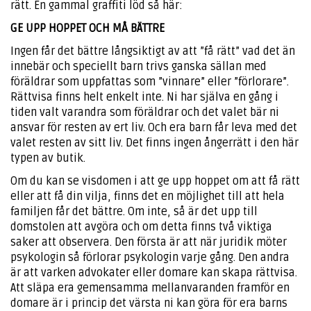
rätt. En gammal graffiti löd så här:
GE UPP HOPPET OCH MÅ BÄTTRE
Ingen får det bättre långsiktigt av att ”få rätt” vad det än
innebär och speciellt barn trivs ganska sällan med
föräldrar som uppfattas som ”vinnare” eller ”förlorare”.
Rättvisa finns helt enkelt inte. Ni har själva en gång i
tiden valt varandra som föräldrar och det valet bär ni
ansvar för resten av ert liv. Och era barn får leva med det
valet resten av sitt liv. Det finns ingen ångerrätt i den här
typen av butik.
Om du kan se visdomen i att ge upp hoppet om att få rätt
eller att få din vilja, finns det en möjlighet till att hela
familjen får det bättre. Om inte, så är det upp till
domstolen att avgöra och om detta finns två viktiga
saker att observera. Den första är att när juridik möter
psykologin så förlorar psykologin varje gång. Den andra
är att varken advokater eller domare kan skapa rättvisa.
Att släpa era gemensamma mellanvaranden framför en
domare är i princip det värsta ni kan göra för era barns