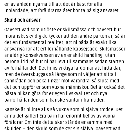
en av anledningarna till att det är bäst för alla
inblandade, att föräldrarna åter bör ta på sig ansvaret.
Skuld och ansvar
Oavsett vad som utlöste er skilsmässa och oavsett hur
moraliskt skyldig du tycker att den andre parten är, så är
det en fundamental realitet, att ni båda är exakt lika
ansvariga för att ert förhållande kapsejsade. Skilsmässor
är aldrig konsekvensen av en enskild handling, utan
beror alltid på hur ni har levt tillsammans sedan starten
av förhållandet. Det finns viktiga lärdomar att hitta där,
men de överskuggas så länge som ni väljer att sitta i
sandlådan och peka finger mot varandra. Så sluta med
det och uppför er som vuxna människor. Det är också det
bästa ni kan göra för er egen livskvalitet och nya
parförhållanden som kanske väntar i framtiden.
Kanske är ni inte alls så vuxna som ni själva trodde. Det
är nu det gäller! Era barn har enormt behov av vuxna
föräldrar. Om inte detta sker står de ensamma med
skulden – den skuld som de ger sig själva, oavsett vad