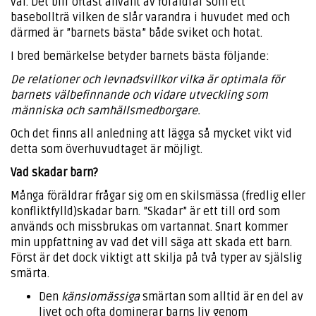
väl. Det blir oftast använt av föräldrar som ett
basebollträ vilken de slår varandra i huvudet med och
därmed är ”barnets bästa” både sviket och hotat.
I bred bemärkelse betyder barnets bästa följande:
De relationer och levnadsvillkor vilka är optimala för
barnets välbefinnande och vidare utveckling som
människa och samhällsmedborgare.
Och det finns all anledning att lägga så mycket vikt vid
detta som överhuvudtaget är möjligt.
Vad skadar barn?
Många föräldrar frågar sig om en skilsmässa (fredlig eller
konfliktfylld)skadar barn. ”Skadar” är ett till ord som
används och missbrukas om vartannat. Snart kommer
min uppfattning av vad det vill säga att skada ett barn.
Först är det dock viktigt att skilja på två typer av själslig
smärta.
Den
känslomässiga
smärtan som alltid är en del av
livet och ofta dominerar barns liv genom