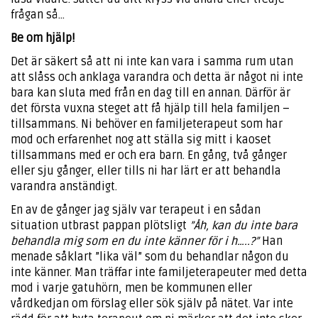
frågan så…
Be om hjälp!
Det är säkert så att ni inte kan vara i samma rum utan
att slåss och anklaga varandra och detta är något ni inte
bara kan sluta med från en dag till en annan. Därför är
det första vuxna steget att få hjälp till hela familjen –
tillsammans. Ni behöver en familjeterapeut som har
mod och erfarenhet nog att ställa sig mitt i kaoset
tillsammans med er och era barn. En gång, två gånger
eller sju gånger, eller tills ni har lärt er att behandla
varandra anständigt.
En av de gånger jag själv var terapeut i en sådan
situation utbrast pappan plötsligt
”Åh, kan du inte bara
behandla mig som en du inte känner för i h…..?”
Han
menade såklart ”lika väl” som du behandlar någon du
inte känner. Man träffar inte familjeterapeuter med detta
mod i varje gatuhörn, men be kommunen eller
vårdkedjan om förslag eller sök själv på nätet. Var inte