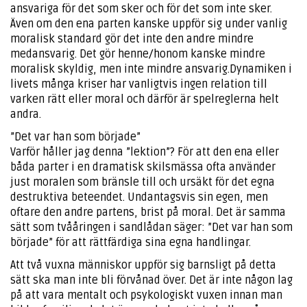
ansvariga för det som sker och för det som inte sker.
Även om den ena parten kanske uppför sig under vanlig
moralisk standard gör det inte den andre mindre
medansvarig. Det gör henne/honom kanske mindre
moralisk skyldig, men inte mindre ansvarig.Dynamiken i
livets många kriser har vanligtvis ingen relation till
varken rätt eller moral och därför är spelreglerna helt
andra.
”Det var han som började”
Varför håller jag denna ”lektion”? För att den ena eller
båda parter i en dramatisk skilsmässa ofta använder
just moralen som bränsle till och ursäkt för det egna
destruktiva beteendet. Undantagsvis sin egen, men
oftare den andre partens, brist på moral. Det är samma
sätt som tvååringen i sandlådan säger: ”Det var han som
började” för att rättfärdiga sina egna handlingar.
Att två vuxna människor uppför sig barnsligt på detta
sätt ska man inte bli förvånad över. Det är inte någon lag
på att vara mentalt och psykologiskt vuxen innan man