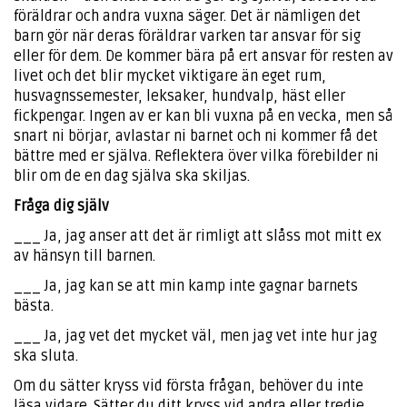
föräldrar och andra vuxna säger. Det är nämligen det
barn gör när deras föräldrar varken tar ansvar för sig
eller för dem. De kommer bära på ert ansvar för resten av
livet och det blir mycket viktigare än eget rum,
husvagnssemester, leksaker, hundvalp, häst eller
fickpengar. Ingen av er kan bli vuxna på en vecka, men så
snart ni börjar, avlastar ni barnet och ni kommer få det
bättre med er själva. Reflektera över vilka förebilder ni
blir om de en dag själva ska skiljas.
Fråga dig själv
___ Ja, jag anser att det är rimligt att slåss mot mitt ex
av hänsyn till barnen.
___ Ja, jag kan se att min kamp inte gagnar barnets
bästa.
___ Ja, jag vet det mycket väl, men jag vet inte hur jag
ska sluta.
Om du sätter kryss vid första frågan, behöver du inte
läsa vidare. Sätter du ditt kryss vid andra eller tredje