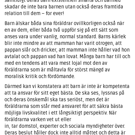
samtidigt deras barn existentiell smärta och därmed
skadar de inte bara barnen utan också deras framtida
relation till dem – for ever!
Barn älskar båda sina föräldrar ovillkorligen också när
en av dem, eller båda två uppför sig på ett sätt som
anses vara under vanlig, normal standard. Barns kärlek
blir inte mindre av att mamman har varit otrogen, att
pappan slår och dricker, att mamman inte håller vad hon
avtalat och pappan vad han lovat. Många barn har till och
med en tendens att vara mest lojal mot den av
föräldrarna som är måltavla för störst mängd av
moralisk kritik och fördömande.
Därmed kan vi konstatera att barn är inte är kompetenta
att ta ansvar för sitt eget bästa. De ska ses, lyssnas på
och deras önskemål ska tas seriöst, men det är
föräldrarna som står med ansvaret för att säkra bästa
möjliga livskvalitet i ett långsiktigt perspektiv. När
föräldrarna varken vet ut eller
in, tar domstol, experter och sociala myndigheter över.
Deras beslut håller dock inte alltid måttet och detta är