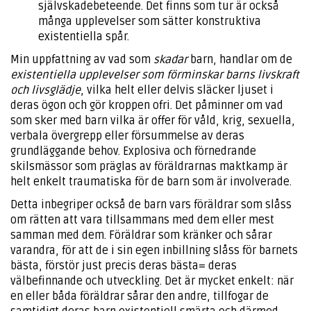
självskadebeteende. Det finns som tur är också
många upplevelser som sätter konstruktiva
existentiella spår.
Min uppfattning av vad som
skadar
barn, handlar om de
existentiella upplevelser som förminskar barns livskraft
och livsglädje
, vilka helt eller delvis släcker ljuset i
deras ögon och gör kroppen ofri. Det påminner om vad
som sker med barn vilka är offer för våld, krig, sexuella,
verbala övergrepp eller försummelse av deras
grundläggande behov. Explosiva och förnedrande
skilsmässor som präglas av föräldrarnas maktkamp är
helt enkelt traumatiska för de barn som är involverade.
Detta inbegriper också de barn vars föräldrar som slåss
om rätten att vara tillsammans med dem eller mest
samman med dem. Föräldrar som kränker och sårar
varandra, för att de i sin egen inbillning slåss för barnets
bästa, förstör just precis deras bästa= deras
välbefinnande och utveckling. Det är mycket enkelt: när
en eller båda föräldrar sårar den andre, tillfogar de