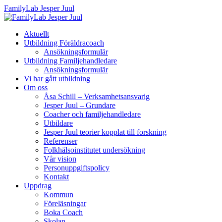
FamilyLab Jesper Juul
Aktuellt
Utbildning Föräldracoach
Ansökningsformulär
Utbildning Familjehandledare
Ansökningsformulär
Vi har gått utbildning
Om oss
Åsa Schill – Verksamhetsansvarig
Jesper Juul – Grundare
Coacher och familjehandledare
Utbildare
Jesper Juul teorier kopplat till forskning
Referenser
Folkhälsoinstitutet undersökning
Vår vision
Personuppgiftspolicy
Kontakt
Uppdrag
Kommun
Föreläsningar
Boka Coach
Skolan