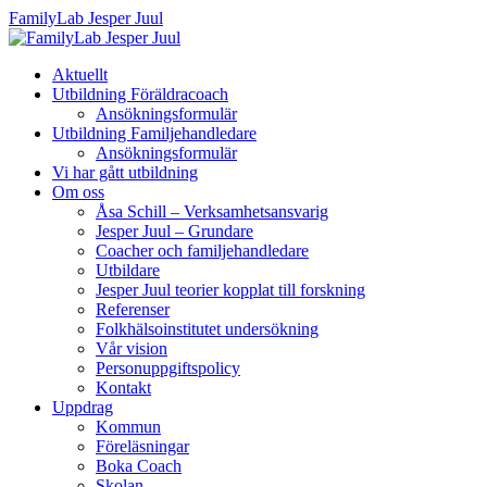
FamilyLab Jesper Juul
Aktuellt
Utbildning Föräldracoach
Ansökningsformulär
Utbildning Familjehandledare
Ansökningsformulär
Vi har gått utbildning
Om oss
Åsa Schill – Verksamhetsansvarig
Jesper Juul – Grundare
Coacher och familjehandledare
Utbildare
Jesper Juul teorier kopplat till forskning
Referenser
Folkhälsoinstitutet undersökning
Vår vision
Personuppgiftspolicy
Kontakt
Uppdrag
Kommun
Föreläsningar
Boka Coach
Skolan