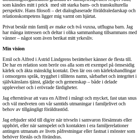
som kändes mitt i prick med sitt starka barn- och transkulturella
perspektiv. Hans filosofi – det dialogbaserade föräldraledarskap och
relationskompetens ligger mig varmt om hjärtat.
Privat består min familj av make och två vuxna, utflugna barn. Jag
har många intressen och deltar i olika sammanhang tillsammans med
vänner – något som även berikat mitt yrkesliv.
Min vision
Emil och Alfred i Astrid Lindgrens berättelser känner de flesta till.
De har en relation som berör oss alla som ett exempel på ömsesidig
kärlek och äkta mänsklig kontakt. Den lär oss om kärlekshandlingar
i omsorgens språk, trygghet i tillitens namn, sårbarhet och integritet i
självkänslans tjänst, glädje och gemenskap – både i delade
upplevelser och i erövrade färdigheter.
Jag eftersträvar att vara en Alfred i mångt och mycket, fast utan snus
och väl medveten om vår samtids utmaningar i familjelivet och
behov av tillgängligt föräldrastöd.
Jag erbjuder stöd till dig/er när trivseln i samvaron försämrats eller
upphört, eller när samspelet och kontakten i era familjerelationer
antingen utmanats av livets påfrestningar eller fastnat i mönster som
behöver förstås och förändras.