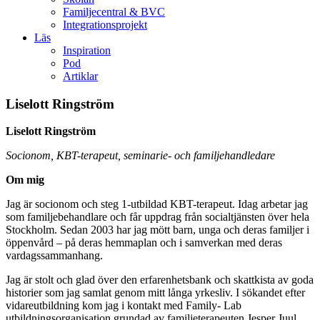
Familjecentral & BVC
Integrationsprojekt
Läs
Inspiration
Pod
Artiklar
Liselott Ringström
Liselott Ringström
Socionom, KBT-terapeut, seminarie- och familjehandledare
Om mig
Jag är socionom och steg 1-utbildad KBT-terapeut. Idag arbetar jag
som familjebehandlare och får uppdrag från socialtjänsten över hela
Stockholm. Sedan 2003 har jag mött barn, unga och deras familjer i
öppenvård – på deras hemmaplan och i samverkan med deras
vardagssammanhang.
Jag är stolt och glad över den erfarenhetsbank och skattkista av goda
historier som jag samlat genom mitt långa yrkesliv. I sökandet efter
vidareutbildning kom jag i kontakt med Family- Lab
utbildningsorganisation grundad av familjeterapeuten Jesper Juul,