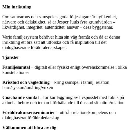
Min inriktning
Om samvarons och samspelets goda följeslagare är nyfikenhet,
närvaro och delaktighet, så är Jesper Juuls fyra grundvärden –
likvärdighet, integritet, autenticitet, ansvar – dess byggstenar.
Varje familjesystem behöver hitta sin väg framåt och då är denna
inriktning ett bra sätt att utforska och få inspiration till det
dialogbaserade föräldraledarskapet.
Tjänster
Familjesamtal
– digitalt eller fysiskt enligt överenskommelse i olika
konstellationer
Krisstöd och vägledning
– kring samspel i familj, relation
barn/syskon/tonåring/vuxen
Coachande samtal
– för kartläggning av livspusslet med fokus på
aktuella behov och teman i förhållande till önskad situation/relation
Föräldrakurser/seminarier
– utifrån relationskompetens och
dialogbaserat föräldraledarskap
Välkommen att höra av dig