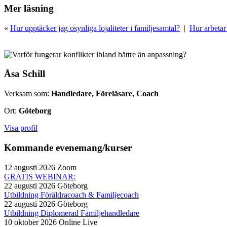
Mer läsning
«
Hur upptäcker jag osynliga lojaliteter i familjesamtal?
|
Hur arbetar
Åsa Schill
Verksam som:
Handledare, Föreläsare, Coach
Ort:
Göteborg
Visa profil
Kommande evenemang/kurser
12 augusti 2026
Zoom
GRATIS WEBINAR:
22 augusti 2026
Göteborg
Utbildning Föräldracoach & Familjecoach
22 augusti 2026
Göteborg
Utbildning Diplomerad Familjehandledare
10 oktober 2026
Online Live