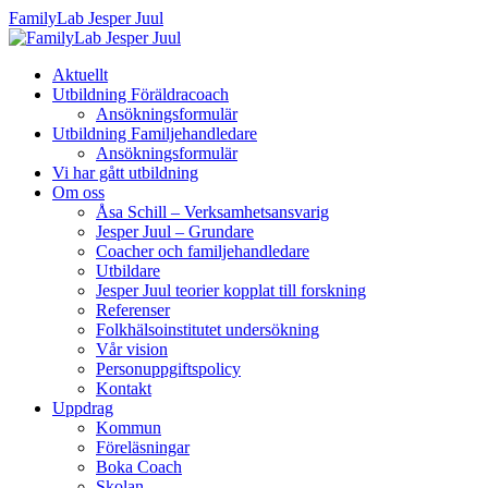
FamilyLab Jesper Juul
Aktuellt
Utbildning Föräldracoach
Ansökningsformulär
Utbildning Familjehandledare
Ansökningsformulär
Vi har gått utbildning
Om oss
Åsa Schill – Verksamhetsansvarig
Jesper Juul – Grundare
Coacher och familjehandledare
Utbildare
Jesper Juul teorier kopplat till forskning
Referenser
Folkhälsoinstitutet undersökning
Vår vision
Personuppgiftspolicy
Kontakt
Uppdrag
Kommun
Föreläsningar
Boka Coach
Skolan