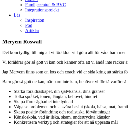
Familjecentral & BVC
Integrationsprojekt
Läs
Inspiration
Pod
Artiklar
Meryem Roswall
Det kom tydligt till mig att vi föräldrar vill göra allt för våra barn men v
Vi föräldrar gör så gott vi kan och känner ofta att vi ändå inte räcker 
Jag Meryem finns som en lots och coach vid er sida kring att stärka för
Barn gör så gott de kan, när barn inte kan, behöver vi förstå varför så
Stärka föräldraskapet, din självkänsla, dina gränser
Tolka språket, tonen, längtan, behovet, hindret
Skapa förutsägbarhet inte lydnad
Våga se problemen och ta svåra beslut (skola, hälsa, mat, framt
Skapa positiv förändring och realistiska förväntningar
Känsloskola, vad är ilska, skam, undertryckta känslor
Konkretisera verktyg och strategier för att nå uppsatta mål