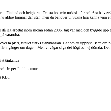
n i Finland och helgbarn i Tensta hos min turkiska far och 6 st halvsys
 vi aldrig hamnar där igen, men då behöver vi vuxna lära känna våra egna
 då jag arbetat inom skolan sedan 2006. Jag var med och byggde upp en
 på varandra.
er ta plats, istället stärks självkänslan. Genom att upplysa, sätta ord p
r fel flera gånger om dagen. Men vi vågar säga det högt och ej dömda. Det
ivt tänkande
 Jesper Juul litteratur
ing KBT