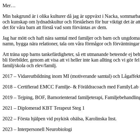
Mer…
Min bakgrund är i olika kulturer då jag är uppväxt i Nacka, sommarbar
och kunskap om lydnadskultur och förståelsen för hur viktigt det är att
det för våra barn att förstå vad som förväntas av dem.
Jag har mött och haft nära samtal med familjer och barn och ungdomar
namn, bygga nära relationer, tala om våra förmågor och förväntningar
Att träna upp barns tankefärdigheter, så ett utmanande beteende ej behöv
bli förebilder, genom att visa att vi heller inte kan allting och vi gö
familj/skola och elev/familj.
2017 – Vidareutbildning inom MI (motiverande samtal) och Lågaffekt
2018 – Certifierad EMCC Familje- & Föräldracoach med FamilyLab och
2019 – Tejping, BOF, Barnorienterad familjeterapi, Familjebehandl
2021 – Diplomerad KBT Terapeut Steg 1
2022 – Första hjälpen vid psykisk ohälsa, Karolinska Inst.
2023 – Interpersonell Neurobiologi