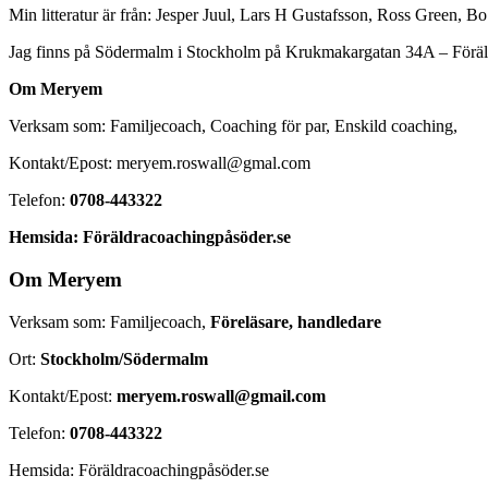
Min litteratur är från: Jesper Juul, Lars H Gustafsson, Ross Green,
Jag finns på Södermalm i Stockholm på Krukmakargatan 34A – Föräl
Om Meryem
Verksam som: Familjecoach, Coaching för par, Enskild coaching,
Kontakt/Epost: meryem.roswall@gmal.com
Telefon:
0708-443322
Hemsida: Föräldracoachingpåsöder.se
Om Meryem
Verksam som: Familjecoach,
Föreläsare, handledare
Ort:
Stockholm/Södermalm
Kontakt/Epost:
meryem.roswall@gmail.com
Telefon:
0708-443322
Hemsida: Föräldracoachingpåsöder.se