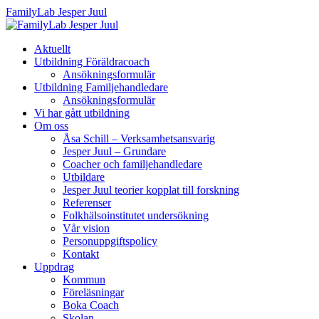
FamilyLab Jesper Juul
Aktuellt
Utbildning Föräldracoach
Ansökningsformulär
Utbildning Familjehandledare
Ansökningsformulär
Vi har gått utbildning
Om oss
Åsa Schill – Verksamhetsansvarig
Jesper Juul – Grundare
Coacher och familjehandledare
Utbildare
Jesper Juul teorier kopplat till forskning
Referenser
Folkhälsoinstitutet undersökning
Vår vision
Personuppgiftspolicy
Kontakt
Uppdrag
Kommun
Föreläsningar
Boka Coach
Skolan