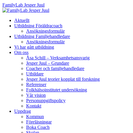
FamilyLab Jesper Juul
Aktuellt
Utbildning Föräldracoach
Ansökningsformulär
Utbildning Familjehandledare
Ansökningsformulär
Vi har gått utbildning
Om oss
Åsa Schill – Verksamhetsansvarig
Jesper Juul – Grundare
Coacher och familjehandledare
Utbildare
Jesper Juul teorier kopplat till forskning
Referenser
Folkhälsoinstitutet undersökning
Vår vision
Personuppgiftspolicy
Kontakt
Uppdrag
Kommun
Föreläsningar
Boka Coach
Skolan