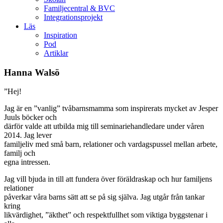
Familjecentral & BVC
Integrationsprojekt
Läs
Inspiration
Pod
Artiklar
Hanna Walsö
”Hej!
Jag är en ”vanlig” tvåbarnsmamma som inspirerats mycket av Jesper
Juuls böcker och
därför valde att utbilda mig till seminariehandledare under våren
2014. Jag lever
familjeliv med små barn, relationer och vardagspussel mellan arbete,
familj och
egna intressen.
Jag vill bjuda in till att fundera över föräldraskap och hur familjens
relationer
påverkar våra barns sätt att se på sig själva. Jag utgår från tankar
kring
likvärdighet, ”äkthet” och respektfullhet som viktiga byggstenar i