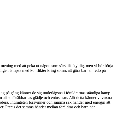
en mening med att peka ut någon som särskilt skyldig, men vi bör börja
agligen tampas med konflikter kring sömn, att göra barnen redo på
ång på gång känner de sig underlägsna i föräldrarnas ständiga kamp
 att se föräldrarnas glädje och entusiasm. Allt detta känner vi vuxna
erodera. Intimiteten försvinner och samma sak händer med energin att
er. Precis det samma händer mellan föräldrar och barn när