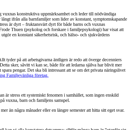
 sig vuxnas konstruktiva uppmärksamhet och leder till nödvändiga
 är långt ifrån alla barnfamiljer som lider av konstant, symptomskapande
tress är dyrt – fruktansvärt dyrt för både barns och vuxnas
 Frode Thuen (psykolog och forskare i familjepsykologi) har visat att
h utgör en konstant säkerhetsrisk, och hälso- och sjukvårdens
Allt tyder på att arbetsgivarna äntligen är redo att överge decenniers
tta sker, såvitt vi kan se, både för att ledarna själva har blivit mer
para pengar. Det ska bli intressant att se om det privata näringslivet
ng Familjevänliga företag.
dan är stress ett systemiskt fenomen i samhället, som ingen enskild
ar på vuxna, barn och familjens samspel.
mer än några månader eller en längre semester att hitta sitt eget svar.
ell kan vi alla konstatera detsamma: alltför många barn är ”utanför sig