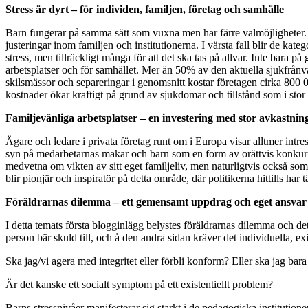
Stress är dyrt – för individen, familjen, företag och samhälle
Barn fungerar på samma sätt som vuxna men har färre valmöjligheter. D
justeringar inom familjen och institutionerna. I värsta fall blir de ka
stress, men tillräckligt många för att det ska tas på allvar. Inte bara
arbetsplatser och för samhället. Mer än 50% av den aktuella sjukfrånva
skilsmässor och separeringar i genomsnitt kostar företagen cirka 800 
kostnader ökar kraftigt på grund av sjukdomar och tillstånd som i stor ut
Familjevänliga arbetsplatser – en investering med stor avkastnin
Ägare och ledare i privata företag runt om i Europa visar alltmer intres
syn på medarbetarnas makar och barn som en form av orättvis konkurrens o
medvetna om vikten av sitt eget familjeliv, men naturligtvis också som
blir pionjär och inspiratör på detta område, där politikerna hittills har
Föräldrarnas dilemma – ett gemensamt uppdrag och eget ansvar
I detta temats första blogginlägg belystes föräldrarnas dilemma och det
person bär skuld till, och å den andra sidan kräver det individuella, e
Ska jag/vi agera med integritet eller förbli konform? Eller ska jag bara
Är det kanske ett socialt symptom på ett existentiellt problem?
Barns stressnivåer manifesterar sig starkt i de pedagogiska institution