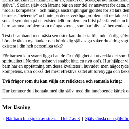
själva”. Skolan själv och lärarna bär en stor del av ansvaret för detta
”social kompetens”, och många ansträngningar gjordes för att lära dem
barnens ”beteende” och inte på deras verkliga problem: att de faktiskt ä
socialt symptom på ett existentiellt problem: en brist på erfarenhet 
barn samma problem som många vuxna, som har blivit så beroende av ytt
Test:
I samband med nästa semester kan du testa följande på dig själv:
började tänka nya tankar och hörde dig själv säga saker du aldrig sagt f
existera i din helt personliga takt?
För barnen kan svaret ligga i att de får möjlighet att utveckla det som
spiritualitet i Norden, måste vi snabbt hitta ett nytt ord). Hur hjälpe
barn har en uppfattning om dessa kvaliteter i huvudet, men något tyde
kompetens, utan också det mest effektiva sättet att förebygga och bekä
Två frågor som du kan välja att reflektera och samtala kring:
Hur kommer du i kontakt med dig själv, med din inneboende kärlek och
Mer läsning
«
När barn blir sjuka av stress – Del 2 av 3
|
Självkänsla och självfö