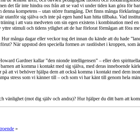
, men det får inte hindra oss från att se vad vi under tiden kan göra för
 denna kompetens – utan större framgång. Det finns många förklaringar t
r utanför sig själva och inte på egen hand kan hitta tillbaka. Vad institu
och träning i att vara medveten om sin egen existens i kombination med
re stimuli och tidens ytlighet att de har förlorat förmågan att föra me
 Hur många dagar eller veckor tog det innan du kände att du hade ”landa
örut? När uppstod den speciella formen av rastlöshet i kroppen, som är et
 Howard Gardner kallar ”den nionde intelligensen” – eller den spirituella 
r vi barnen att komma i kontakt med sig själva, med deras inneboende kärl
r på att vi behöver hjälpa dem att också komma i kontakt med dem inom s
mpa stress som vi känner till – och som vi har känt till genom hela mäns
 vänlighet (mot dig själv och andra)? Hur hjälper du ditt barn att komm
rtroende
»