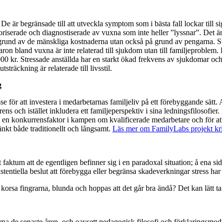
e är begränsade till att utveckla symptom som i bästa fall lockar till
tegoriserade och diagnostiserade av vuxna som inte heller ”lyssnar”. Det
 på grund av de mänskliga kostnaderna utan också på grund av pengarna. S
ron bland vuxna är inte relaterad till sjukdom utan till familjeproblem.
000 kr. Stressade anställda har en starkt ökad frekvens av sjukdomar oc
sträckning är relaterade till livsstil.
g
se för att investera i medarbetarnas familjeliv på ett förebyggande sätt. 
ch istället inkludera ett familjeperspektiv i sina ledningsfilosofier. De
 en konkurrensfaktor i kampen om kvalificerade medarbetare och för att s
 tänkt både traditionellt och långsamt.
Läs mer om FamilyLabs projekt kri
 faktum att de egentligen befinner sig i en paradoxal situation; å ena si
xistentiella beslut att förebygga eller begränsa skadeverkningar stress h
 korsa fingrarna, blunda och hoppas att det går bra ändå? Det kan lätt ta 
erna de senaste åren, och oavsett pedagogisk filosofi och förklaringsmod