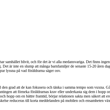
ar samhället blivit, och för det är vi alla medansvariga. Det finns ing
ing. Det är inte en slump att många barnfamiljer de senaste 15-20 åren d
r lyssna på vad föräldrarna säger osv.
ill den grad att de kan fokusera och tänka i samma tempo som vuxna. G
tingen att förneka föräldrarnas krav eller underkasta sig dem i hopp om
ur och hopp om en bättre framtid, börjar relationen sakta men säkert att 
lskelse reduceras till korta meddelanden på mobilen och ensamheten väx