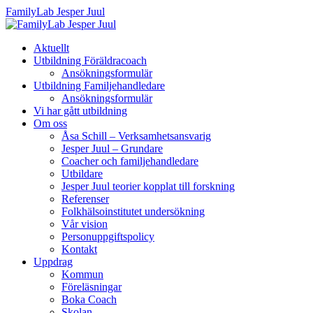
FamilyLab Jesper Juul
Aktuellt
Utbildning Föräldracoach
Ansökningsformulär
Utbildning Familjehandledare
Ansökningsformulär
Vi har gått utbildning
Om oss
Åsa Schill – Verksamhetsansvarig
Jesper Juul – Grundare
Coacher och familjehandledare
Utbildare
Jesper Juul teorier kopplat till forskning
Referenser
Folkhälsoinstitutet undersökning
Vår vision
Personuppgiftspolicy
Kontakt
Uppdrag
Kommun
Föreläsningar
Boka Coach
Skolan