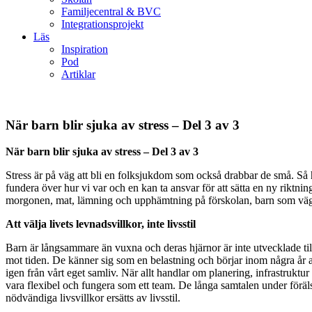
Familjecentral & BVC
Integrationsprojekt
Läs
Inspiration
Pod
Artiklar
När barn blir sjuka av stress – Del 3 av 3
När barn blir sjuka av stress – Del 3 av 3
Stress är på väg att bli en folksjukdom som också drabbar de små. Så h
fundera över hur vi var och en kan ta ansvar för att sätta en ny riktn
morgonen, mat, lämning och upphämtning på förskolan, barn som vägra
Att välja livets levnadsvillkor, inte livsstil
Barn är långsammare än vuxna och deras hjärnor är inte utvecklade t
mot tiden. De känner sig som en belastning och börjar inom några år an
igen från vårt eget samliv. När allt handlar om planering, infrastrukt
vara flexibel och fungera som ett team. De långa samtalen under förä
nödvändiga livsvillkor ersätts av livsstil.