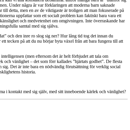
 barnen. Under några år var förklaringen att moderna barn saknade
ill detta, men en av de viktigaste är troligen att man fokuserade på
tionerna uppfattar som ett socialt problem kan faktiskt bara vara ett
 en känslighet och medvetenhet om omgivningen. Inte överraskande har
ningsfulla samtal med sig själva.
t” och den inre ro slog sig ner? Hur lång tid tog det innan du
t tecken på att du nu börjar byta växel från att bara fungera till att
intelligensen (men eftersom det är helt förbjudet att tala om
ek och vänlighet – det som förr kallades ”hjärtats godhet”. De flesta
ig. Det är inte bara en nödvändig förutsättning för verklig social
klighetens historia.
a i kontakt med sig själv, med sitt inneboende kärlek och vänlighet?