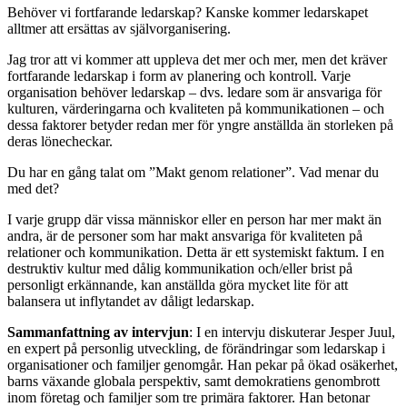
Behöver vi fortfarande ledarskap? Kanske kommer ledarskapet
alltmer att ersättas av självorganisering.
Jag tror att vi kommer att uppleva det mer och mer, men det kräver
fortfarande ledarskap i form av planering och kontroll. Varje
organisation behöver ledarskap – dvs. ledare som är ansvariga för
kulturen, värderingarna och kvaliteten på kommunikationen – och
dessa faktorer betyder redan mer för yngre anställda än storleken på
deras lönecheckar.
Du har en gång talat om ”Makt genom relationer”. Vad menar du
med det?
I varje grupp där vissa människor eller en person har mer makt än
andra, är de personer som har makt ansvariga för kvaliteten på
relationer och kommunikation. Detta är ett systemiskt faktum. I en
destruktiv kultur med dålig kommunikation och/eller brist på
personligt erkännande, kan anställda göra mycket lite för att
balansera ut inflytandet av dåligt ledarskap.
Sammanfattning av intervjun
: I en intervju diskuterar Jesper Juul,
en expert på personlig utveckling, de förändringar som ledarskap i
organisationer och familjer genomgår. Han pekar på ökad osäkerhet,
barns växande globala perspektiv, samt demokratiens genombrott
inom företag och familjer som tre primära faktorer. Han betonar