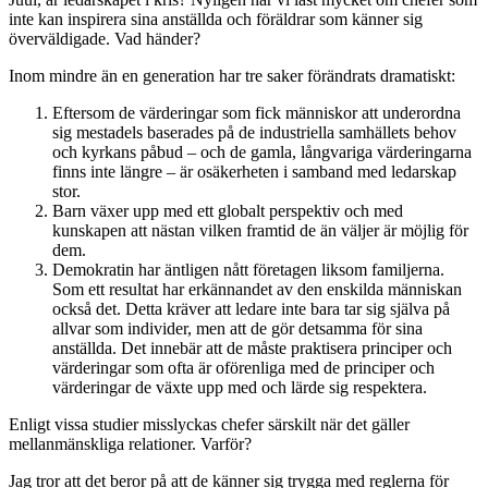
inte kan inspirera sina anställda och föräldrar som känner sig
överväldigade. Vad händer?
Inom mindre än en generation har tre saker förändrats dramatiskt:
Eftersom de värderingar som fick människor att underordna
sig mestadels baserades på de industriella samhällets behov
och kyrkans påbud – och de gamla, långvariga värderingarna
finns inte längre – är osäkerheten i samband med ledarskap
stor.
Barn växer upp med ett globalt perspektiv och med
kunskapen att nästan vilken framtid de än väljer är möjlig för
dem.
Demokratin har äntligen nått företagen liksom familjerna.
Som ett resultat har erkännandet av den enskilda människan
också det. Detta kräver att ledare inte bara tar sig själva på
allvar som individer, men att de gör detsamma för sina
anställda. Det innebär att de måste praktisera principer och
värderingar som ofta är oförenliga med de principer och
värderingar de växte upp med och lärde sig respektera.
Enligt vissa studier misslyckas chefer särskilt när det gäller
mellanmänskliga relationer. Varför?
Jag tror att det beror på att de känner sig trygga med reglerna för