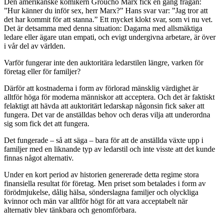
Den amerikanske komikern Groucho Marx fick en gång frågan:
”Hur känner du inför sex, herr Marx?” Hans svar var: ”Jag tror att
det har kommit för att stanna.” Ett mycket klokt svar, som vi nu vet.
Det är detsamma med denna situation: Dagarna med allsmäktiga
ledare eller ägare utan empati, och evigt undergivna arbetare, är över
i vår del av världen.
Varför fungerar inte den auktoritära ledarstilen längre, varken för
företag eller för familjer?
Därför att kostnaderna i form av förlorad mänsklig värdighet är
alltför höga för moderna människor att acceptera. Och det är faktiskt
felaktigt att hävda att auktoritärt ledarskap någonsin fick saker att
fungera. Det var de anställdas behov och deras vilja att underordna
sig som fick det att fungera.
Det fungerade – så att säga – bara för att de anställda växte upp i
familjer med en liknande typ av ledarstil och inte visste att det kunde
finnas något alternativ.
Under en kort period av historien genererade detta regime stora
finansiella resultat för företag. Men priset som betalades i form av
förödmjukelse, dålig hälsa, sönderslagna familjer och olyckliga
kvinnor och män var alltför högt för att vara acceptabelt när
alternativ blev tänkbara och genomförbara.