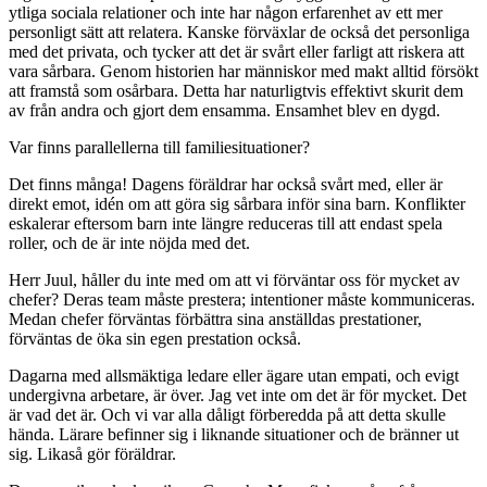
ytliga sociala relationer och inte har någon erfarenhet av ett mer
personligt sätt att relatera. Kanske förväxlar de också det personliga
med det privata, och tycker att det är svårt eller farligt att riskera att
vara sårbara. Genom historien har människor med makt alltid försökt
att framstå som osårbara. Detta har naturligtvis effektivt skurit dem
av från andra och gjort dem ensamma. Ensamhet blev en dygd.
Var finns parallellerna till familiesituationer?
Det finns många! Dagens föräldrar har också svårt med, eller är
direkt emot, idén om att göra sig sårbara inför sina barn. Konflikter
eskalerar eftersom barn inte längre reduceras till att endast spela
roller, och de är inte nöjda med det.
Herr Juul, håller du inte med om att vi förväntar oss för mycket av
chefer? Deras team måste prestera; intentioner måste kommuniceras.
Medan chefer förväntas förbättra sina anställdas prestationer,
förväntas de öka sin egen prestation också.
Dagarna med allsmäktiga ledare eller ägare utan empati, och evigt
undergivna arbetare, är över. Jag vet inte om det är för mycket. Det
är vad det är. Och vi var alla dåligt förberedda på att detta skulle
hända. Lärare befinner sig i liknande situationer och de bränner ut
sig. Likaså gör föräldrar.