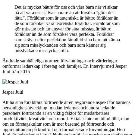
Det är mycket bättre för oss och våra barn när vi siktar
på att vara oss själva snarare än att försöka ”göra det
rätta”. Föräldrar som är autentiska är bättre föräldrar än
de som försöker vara teoretiska föräldrar. Föräldrar som
gör misstag och tar ansvar för sina misstag är bättre
föräldrar än de som försöker vara perfekta. Föräldrar
som strävar efter perfektion får alltid sina barn att känna
sig som misslyckanden och barn som känner sig
misslyckade misslyckas ofta.
Ändrade samhälleliga normer, förväntningar och värderingar
omformar ledarskap i företag och familjer. En Intervju med Jesper
Juul från 2015
Jesper Juul
Att ha sina föräldrars förtroende är en avgörande aspekt för barnens
personlighetsutveckling, medan ledarnas och andra ledande
personers förtroende är en viktig faktor för medarbetares
produktivitet, kreativitet och moral. Vi talar inte om blind tillit, utan
om en företagskultur som är mer baserad på förtroende och
uppmuntran än på kontroll och formaliserade förväntningar. Herr
Juul, är ledarskapet i kris? Nyligen har vi läst mycket om chefer som