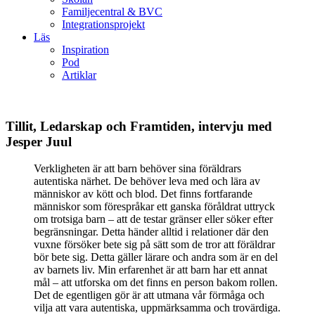
Familjecentral & BVC
Integrationsprojekt
Läs
Inspiration
Pod
Artiklar
Tillit, Ledarskap och Framtiden, intervju med
Jesper Juul
Verkligheten är att barn behöver sina föräldrars
autentiska närhet. De behöver leva med och lära av
människor av kött och blod. Det finns fortfarande
människor som förespråkar ett ganska föråldrat uttryck
om trotsiga barn – att de testar gränser eller söker efter
begränsningar. Detta händer alltid i relationer där den
vuxne försöker bete sig på sätt som de tror att föräldrar
bör bete sig. Detta gäller lärare och andra som är en del
av barnets liv. Min erfarenhet är att barn har ett annat
mål – att utforska om det finns en person bakom rollen.
Det de egentligen gör är att utmana vår förmåga och
vilja att vara autentiska, uppmärksamma och trovärdiga.