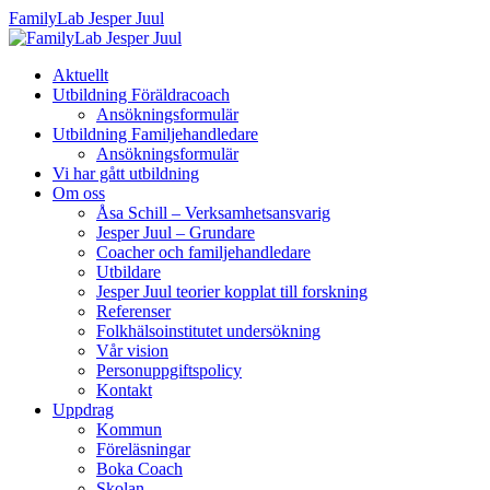
FamilyLab Jesper Juul
Aktuellt
Utbildning Föräldracoach
Ansökningsformulär
Utbildning Familjehandledare
Ansökningsformulär
Vi har gått utbildning
Om oss
Åsa Schill – Verksamhetsansvarig
Jesper Juul – Grundare
Coacher och familjehandledare
Utbildare
Jesper Juul teorier kopplat till forskning
Referenser
Folkhälsoinstitutet undersökning
Vår vision
Personuppgiftspolicy
Kontakt
Uppdrag
Kommun
Föreläsningar
Boka Coach
Skolan