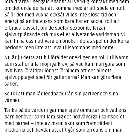
föräldrarna i gengäld snabbt all verklig kontakt med dem
om det enda de har att komma med är att spela en roll.
Så är det med vuxna också! Vi ids inte slösa tid och
energi på andra vuxna som bara har en social roll att
erbjuda oavsett om de spelar sexbomb, Tarzan,
självutplånande grå mus eller allvetande världsman. Vi
kan finna oss i att vara en bricka i deras spel under korta
perioder men inte att leva tillsammans med dem!
Nu är ju detta att bli förälder onekligen en roll i tillvaron
som ställer alla möjliga krav, så vad kan man göra som
nyblivna föräldrar för att förhindra att det blir ett
självupptaget spel för gallerierna? Man kan göra flera
saker:
Se till att man får feedback från sin partner och sina
vänner.
Tänka på de värderingar man själv omfattar och vad ens
barn behöver samt lära sig det nödvändiga i samspelet
med barnet – inte av människor som framträder i
medierna och hävdar att allt går som en dans om man