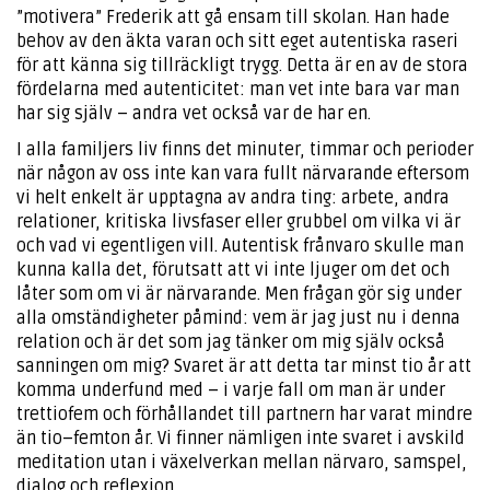
”motivera” Frederik att gå ensam till skolan. Han hade
behov av den äkta varan och sitt eget autentiska raseri
för att känna sig tillräckligt trygg. Detta är en av de stora
fördelarna med autenticitet: man vet inte bara var man
har sig själv – andra vet också var de har en.
I alla familjers liv finns det minuter, timmar och perioder
när någon av oss inte kan vara fullt närvarande eftersom
vi helt enkelt är upptagna av andra ting: arbete, andra
relationer, kritiska livsfaser eller grubbel om vilka vi är
och vad vi egentligen vill. Autentisk frånvaro skulle man
kunna kalla det, förutsatt att vi inte ljuger om det och
låter som om vi är närvarande. Men frågan gör sig under
alla omständigheter påmind: vem är jag just nu i denna
relation och är det som jag tänker om mig själv också
sanningen om mig? Svaret är att detta tar minst tio år att
komma underfund med – i varje fall om man är under
trettiofem och förhållandet till partnern har varat mindre
än tio–femton år. Vi finner nämligen inte svaret i avskild
meditation utan i växelverkan mellan närvaro, samspel,
dialog och reflexion.