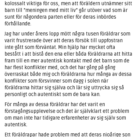
kolossalt viktiga för oss, men att föräldern utnämner sitt
barn till ”meningen med mitt liv” går utöver vad som är
sunt för någondera parten eller för deras inbördes
förhållande.
Jag har under årens lopp mött några tusen föräldrar som
varit frustrerade över att deras försök till uppfostran
inte gått som förväntat. Min hjälp har mycket ofta
bestått i att bistå den ena eller båda föräldrarna att hitta
fram till en mer autentisk kontakt med det barn som de
har flest konflikter med, och det har gång på gång
överraskat både mig och föräldrarna hur många av dessa
konflikter som försvinner som dagg i solen när
föräldrarna hittar sig själva och lär sig uttrycka sig så
personligt och autentiskt som de bara kan.
För många av dessa föräldrar har det varit en
förstagångsupplevelse och det är självklart ett problem
om man inte har tidigare erfarenheter av sig själv som
autentisk.
Ett föräldrapar hade problem med att deras nioårige son