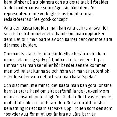
bara tänker på att planera och att detta att bli förälder
är det underbaraste som någonsin hänt dem. De
representerar inte verklighetens föräldrar utan
redaktörernas ”feelgood-koncept”.
Vara den bästa förälder man kan vara och ta ansvar för
sina fel och dumheter efterhand som man upptäcker
dem. Det blir man bättre av och barnet behöver inte sitta
där med skulden.
Om man tvivlar eller inte får feedback från andra kan
man spela in sig själv på ljudband eller video ett par
timmar. När man ser eller hör bandet senare kommer
man tydligt att kunna se och höra var man är autentisk
eller försöker vara det och var man bara ”spelar”.
Och sist men inte minst: det bästa man kan göra för sina
barn är att ta hand om sitt parförhållande (vuxenliv om
man är ensam!) ordentligt. Det är det effektivaste medlet
mot att drunkna i föräldrarollen. Det är en alltför stor
belastning för ett barn att växa upp i rollen som den som
”betyder ALLT för mig”. Det är bra att våra barn är