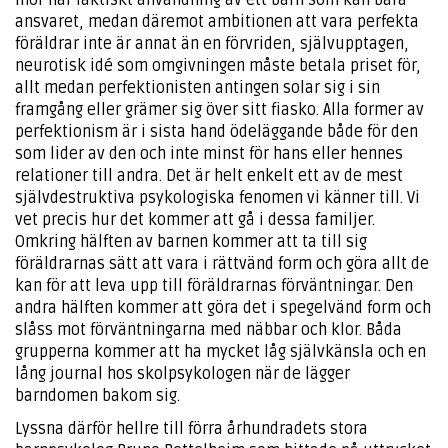
mor har faktiskt användning av ett barn som kan bära
ansvaret, medan däremot ambitionen att vara perfekta
föräldrar inte är annat än en förvriden, självupptagen,
neurotisk idé som omgivningen måste betala priset för,
allt medan perfektionisten antingen solar sig i sin
framgång eller grämer sig över sitt fiasko. Alla former av
perfektionism är i sista hand ödeläggande både för den
som lider av den och inte minst för hans eller hennes
relationer till andra. Det är helt enkelt ett av de mest
självdestruktiva psykologiska fenomen vi känner till. Vi
vet precis hur det kommer att gå i dessa familjer.
Omkring hälften av barnen kommer att ta till sig
föräldrarnas sätt att vara i rättvänd form och göra allt de
kan för att leva upp till föräldrarnas förväntningar. Den
andra hälften kommer att göra det i spegelvänd form och
slåss mot förväntningarna med näbbar och klor. Båda
grupperna kommer att ha mycket låg självkänsla och en
lång journal hos skolpsykologen när de lägger
barndomen bakom sig.
Lyssna därför hellre till förra århundradets stora