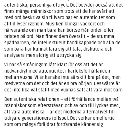
autentiska, personliga uttryck. Det betyder också att det
finns många människor som trots att de har svårt att
med ord beskriva sin tillvaro har en autenticitet som
alltid lyser igenom. Musiken klingar vackert och
närvarande om man bara kan bortse från orden eller
bristen på ord. Man finner dem överallt – de stumma,
spädbarnen, de intellektuellt handikappade och alla de
som bara har kunnat lära sig att tala, diskutera och
analysera men aldrig att uttrycka sig.
Vi har så småningom fått klart för oss att det är
nödvändigt med autenticitet i kärleksförhållanden
mellan vuxna. Vi är kanske inte särskilt bra på det, men
medvetna om det och det är en bra början. Dessvärre är
det inte lika väl ställt med vuxnas sätt att vara mot barn.
Den autentiska relationen – ett förhållande mellan två
människor som eftersträvar, och av och till lyckas med,
att vara autentiska – är det moderna alternativet till
tidigare generationers rollspel. Det verkar emellertid
som om många föräldrar fortfarande känner sig