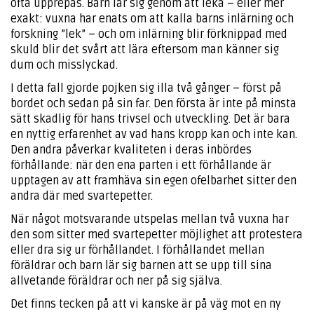
ofta upprepas. Barn lär sig genom att leka – eller mer
exakt: vuxna har enats om att kalla barns inlärning och
forskning ”lek” – och om inlärning blir förknippad med
skuld blir det svårt att lära eftersom man känner sig
dum och misslyckad.
I detta fall gjorde pojken sig illa två gånger – först på
bordet och sedan på sin far. Den första är inte på minsta
sätt skadlig för hans trivsel och utveckling. Det är bara
en nyttig erfarenhet av vad hans kropp kan och inte kan.
Den andra påverkar kvaliteten i deras inbördes
förhållande: när den ena parten i ett förhållande är
upptagen av att framhäva sin egen ofelbarhet sitter den
andra där med svartepetter.
När något motsvarande utspelas mellan två vuxna har
den som sitter med svartepetter möjlighet att protestera
eller dra sig ur förhållandet. I förhållandet mellan
föräldrar och barn lär sig barnen att se upp till sina
allvetande föräldrar och ner på sig själva.
Det finns tecken på att vi kanske är på väg mot en ny