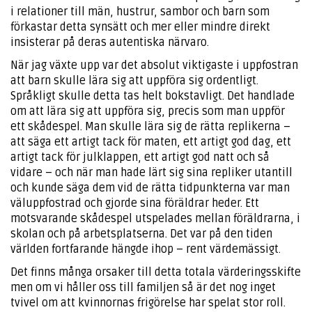
i relationer till män, hustrur, sambor och barn som
förkastar detta synsätt och mer eller mindre direkt
insisterar på deras autentiska närvaro.
När jag växte upp var det absolut viktigaste i uppfostran
att barn skulle lära sig att uppföra sig ordentligt.
Språkligt skulle detta tas helt bokstavligt. Det handlade
om att lära sig att uppföra sig, precis som man uppför
ett skådespel. Man skulle lära sig de rätta replikerna –
att säga ett artigt tack för maten, ett artigt god dag, ett
artigt tack för julklappen, ett artigt god natt och så
vidare – och när man hade lärt sig sina repliker utantill
och kunde säga dem vid de rätta tidpunkterna var man
väluppfostrad och gjorde sina föräldrar heder. Ett
motsvarande skådespel utspelades mellan föräldrarna, i
skolan och på arbetsplatserna. Det var på den tiden
världen fortfarande hängde ihop – rent värdemässigt.
Det finns många orsaker till detta totala värderingsskifte
men om vi håller oss till familjen så är det nog inget
tvivel om att kvinnornas frigörelse har spelat stor roll.