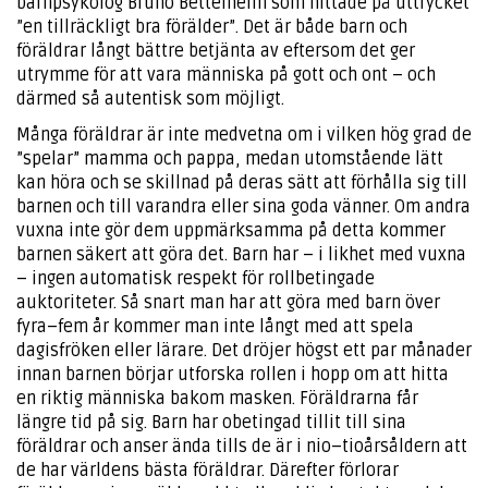
barnpsykolog Bruno Bettelheim som hittade på uttrycket
”en tillräckligt bra förälder”. Det är både barn och
föräldrar långt bättre betjänta av eftersom det ger
utrymme för att vara människa på gott och ont – och
därmed så autentisk som möjligt.
Många föräldrar är inte medvetna om i vilken hög grad de
”spelar” mamma och pappa, medan utomstående lätt
kan höra och se skillnad på deras sätt att förhålla sig till
barnen och till varandra eller sina goda vänner. Om andra
vuxna inte gör dem uppmärksamma på detta kommer
barnen säkert att göra det. Barn har – i likhet med vuxna
– ingen automatisk respekt för rollbetingade
auktoriteter. Så snart man har att göra med barn över
fyra–fem år kommer man inte långt med att spela
dagisfröken eller lärare. Det dröjer högst ett par månader
innan barnen börjar utforska rollen i hopp om att hitta
en riktig människa bakom masken. Föräldrarna får
längre tid på sig. Barn har obetingad tillit till sina
föräldrar och anser ända tills de är i nio–tioårsåldern att
de har världens bästa föräldrar. Därefter förlorar