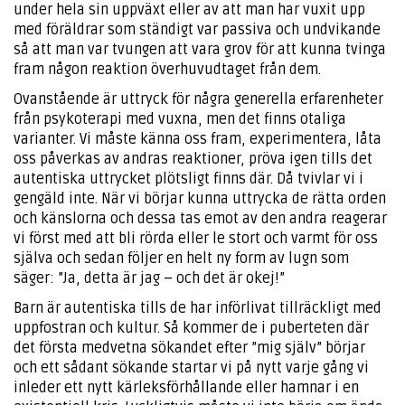
under hela sin uppväxt eller av att man har vuxit upp
med föräldrar som ständigt var passiva och undvikande
så att man var tvungen att vara grov för att kunna tvinga
fram någon reaktion överhuvudtaget från dem.
Ovanstående är uttryck för några generella erfarenheter
från psykoterapi med vuxna, men det finns otaliga
varianter. Vi måste känna oss fram, experimentera, låta
oss påverkas av andras reaktioner, pröva igen tills det
autentiska uttrycket plötsligt finns där. Då tvivlar vi i
gengäld inte. När vi börjar kunna uttrycka de rätta orden
och känslorna och dessa tas emot av den andra reagerar
vi först med att bli rörda eller le stort och varmt för oss
själva och sedan följer en helt ny form av lugn som
säger: ”Ja, detta är jag – och det är okej!”
Barn är autentiska tills de har införlivat tillräckligt med
uppfostran och kultur. Så kommer de i puberteten där
det första medvetna sökandet efter ”mig själv” börjar
och ett sådant sökande startar vi på nytt varje gång vi
inleder ett nytt kärleksförhållande eller hamnar i en