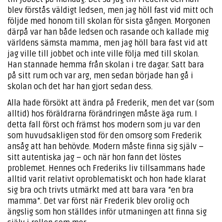
blev förstås väldigt ledsen, men jag höll fast vid mitt och
följde med honom till skolan för sista gången. Morgonen
därpå var han både ledsen och rasande och kallade mig
världens sämsta mamma, men jag höll bara fast vid att
jag ville till jobbet och inte ville följa med till skolan.
Han stannade hemma från skolan i tre dagar. Satt bara
på sitt rum och var arg, men sedan började han gå i
skolan och det har han gjort sedan dess.
Alla hade försökt att ändra på Frederik, men det var (som
alltid) hos föräldrarna förändringen måste äga rum. I
detta fall först och främst hos modern som ju var den
som huvudsakligen stod för den omsorg som Frederik
ansåg att han behövde. Modern måste finna sig själv –
sitt autentiska jag – och när hon fann det löstes
problemet. Hennes och Frederiks liv tillsammans hade
alltid varit relativt oproblematiskt och hon hade klarat
sig bra och trivts utmärkt med att bara vara ”en bra
mamma”. Det var först när Frederik blev orolig och
ängslig som hon ställdes inför utmaningen att finna sig