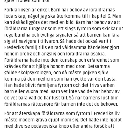
själv i rollen som mor.
Förklaringen är enkel. Barn har behov av föräldrarnas
ledarskap, något jag ska återkomma till i kapitel 6. Man
kan åskådliggöra det med en bild. Barn har behov av att
föräldrarna fungerar som ett slags fyrtorn som skickar ut
regelbundna och tydliga signaler så att barnen kan lära
sig att navigera i tillvaron. Så hade det också varit i
Frederiks familj tills en rad våldsamma händelser gjort
honom orolig och ängslig och föräldrarna osäkra.
Föräldrarna hade inte den kunskap och erfarenhet som
krävdes för att hjälpa honom med oron. Detsamma
gällde skolpsykologen, och då måste pojken själv
komma på den medicin som han tyckte var den bästa.
Han hade blivit familjens fyrtorn och det trivs varken
barn eller vuxna med. Barn vet inte vad de har behov av,
de vet bara vad de har lust till. Så när barnens lust blir
föräldrarnas rättesnöre får barnen inte det de behöver.
För att återskapa föräldrarna som fyrtorn i Frederiks liv
måste modern gräva djupt inom sig. Det hade inte hjälpt
med diverse pedagogiska knep eller andra försök att