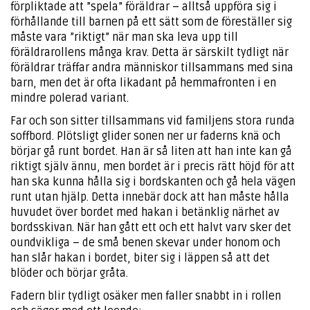
förpliktade att ”spela” föräldrar – alltså uppföra sig i
förhållande till barnen på ett sätt som de föreställer sig
måste vara ”riktigt” när man ska leva upp till
föräldrarollens många krav. Detta är särskilt tydligt när
föräldrar träffar andra människor tillsammans med sina
barn, men det är ofta likadant på hemmafronten i en
mindre polerad variant.
Far och son sitter tillsammans vid familjens stora runda
soffbord. Plötsligt glider sonen ner ur faderns knä och
börjar gå runt bordet. Han är så liten att han inte kan gå
riktigt själv ännu, men bordet är i precis rätt höjd för att
han ska kunna hålla sig i bordskanten och gå hela vägen
runt utan hjälp. Detta innebär dock att han måste hålla
huvudet över bordet med hakan i betänklig närhet av
bordsskivan. När han gått ett och ett halvt varv sker det
oundvikliga – de små benen skevar under honom och
han slår hakan i bordet, biter sig i läppen så att det
blöder och börjar gråta.
Fadern blir tydligt osäker men faller snabbt in i rollen