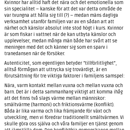
Kvinnor har alltid haft det nära och det emotionella som
sin specialitet – kanske för att det var detta område de
var tvungna att hålla sig till (?) – medan mäns dagliga
verksamhet utanför familjen var av en sådan art att
närhet och känslor absolut inte stod högt i kurs. Kvinnor
är som fiskar i vattnet när de kan utbyta känslor och
upplevelser, medan många män både har svårt att se
meningen med det och känner sig som en sparv i
tranedansen när de försöker.
Autenticitet, som egentligen betyder ”tillförlitlighet”,
alltså förmågan att uttrycka sig trovärdigt, är en
förutsättning för tre viktiga faktorer i familjens samspel:
Nära, varm kontakt mellan vuxna och mellan vuxna och
barn. Det är i detta sammanhang viktigt att komma ihåg
att det finns två slags värme mellan människor:
smältvärme (harmoni) och friktionsvärme (konflikt).
Båda är lika varma och lika främjande för växt och
utveckling, men vi föredrar traditionellt smältvärmen. Vi
skulle göra oss själva och våra familjer en tjänst genom