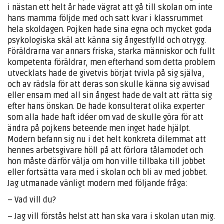
i nästan ett helt år hade vägrat att gå till skolan om inte
hans mamma följde med och satt kvar i klassrummet
hela skoldagen. Pojken hade sina egna och mycket goda
psykologiska skäl att känna sig ångestfylld och otrygg.
Föräldrarna var annars friska, starka människor och fullt
kompetenta föräldrar, men efterhand som detta problem
utvecklats hade de givetvis börjat tvivla på sig själva,
och av rädsla för att deras son skulle känna sig avvisad
eller ensam med all sin ångest hade de valt att rätta sig
efter hans önskan. De hade konsulterat olika experter
som alla hade haft idéer om vad de skulle göra för att
ändra på pojkens beteende men inget hade hjälpt.
Modern befann sig nu i det helt konkreta dilemmat att
hennes arbetsgivare höll på att förlora tålamodet och
hon måste därför välja om hon ville tillbaka till jobbet
eller fortsätta vara med i skolan och bli av med jobbet.
Jag utmanade vänligt modern med följande fråga:
– Vad vill du?
– Jag vill förstås helst att han ska vara i skolan utan mig.