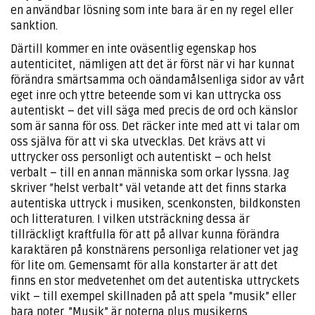
en användbar lösning som inte bara är en ny regel eller
sanktion.
Därtill kommer en inte oväsentlig egenskap hos
autenticitet, nämligen att det är först när vi har kunnat
förändra smärtsamma och oändamålsenliga sidor av vårt
eget inre och yttre beteende som vi kan uttrycka oss
autentiskt – det vill säga med precis de ord och känslor
som är sanna för oss. Det räcker inte med att vi talar om
oss själva för att vi ska utvecklas. Det krävs att vi
uttrycker oss personligt och autentiskt – och helst
verbalt – till en annan människa som orkar lyssna. Jag
skriver ”helst verbalt” väl vetande att det finns starka
autentiska uttryck i musiken, scenkonsten, bildkonsten
och litteraturen. I vilken utsträckning dessa är
tillräckligt kraftfulla för att på allvar kunna förändra
karaktären på konstnärens personliga relationer vet jag
för lite om. Gemensamt för alla konstarter är att det
finns en stor medvetenhet om det autentiska uttryckets
vikt – till exempel skillnaden på att spela ”musik” eller
bara noter. ”Musik” är noterna plus musikerns