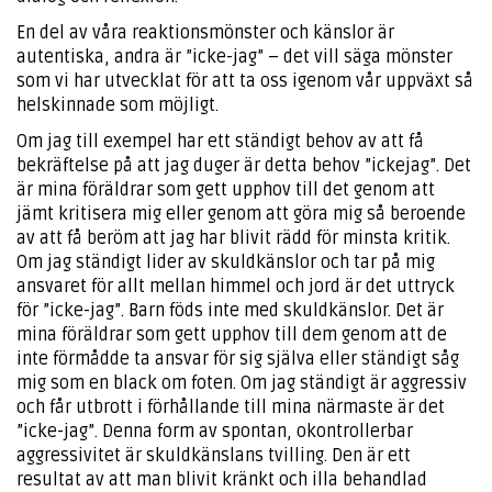
En del av våra reaktionsmönster och känslor är
autentiska, andra är ”icke-jag” – det vill säga mönster
som vi har utvecklat för att ta oss igenom vår uppväxt så
helskinnade som möjligt.
Om jag till exempel har ett ständigt behov av att få
bekräftelse på att jag duger är detta behov ”ickejag”. Det
är mina föräldrar som gett upphov till det genom att
jämt kritisera mig eller genom att göra mig så beroende
av att få beröm att jag har blivit rädd för minsta kritik.
Om jag ständigt lider av skuldkänslor och tar på mig
ansvaret för allt mellan himmel och jord är det uttryck
för ”icke-jag”. Barn föds inte med skuldkänslor. Det är
mina föräldrar som gett upphov till dem genom att de
inte förmådde ta ansvar för sig själva eller ständigt såg
mig som en black om foten. Om jag ständigt är aggressiv
och får utbrott i förhållande till mina närmaste är det
”icke-jag”. Denna form av spontan, okontrollerbar
aggressivitet är skuldkänslans tvilling. Den är ett
resultat av att man blivit kränkt och illa behandlad