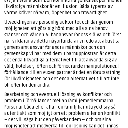
att jämställa dem. Den konfliktfria gemenskapen mellan
likvärdiga människor är en illusion. Båda typerna av
värme kräver närvaro, öppenhet och trovärdighet.
Utvecklingen av personlig auktoritet och därigenom
möjligheten att göra sig hörd med alla sina behov,
gränser och värden. Vi har ansvar för oss själva och först
när vi klarar av detta någorlunda är vi redo att aktivt ta
gemensamt ansvar för andra människor och den
gemenskap vi har med dem. I barnuppfostran är detta
det enda likvärdiga alternativet till att använda sig av
våld, hotelser, löften och förnedrande manipulationer. I
förhållande till en vuxen partner är det en förutsättning
för likvärdigheten och det enda alternativet till att inte
bli offer för den andra.
Bearbetning och eventuell lösning av konflikter och
problem i förhållandet mellan familjemedlemmarna.
Först när båda eller alla i en familj har uttryckt sig så
autentiskt som möjligt om ett problem eller en konflikt
– det vill säga hur den påverkar dem – och om sina
möjligheter att medverka till en lösning kan det finnas