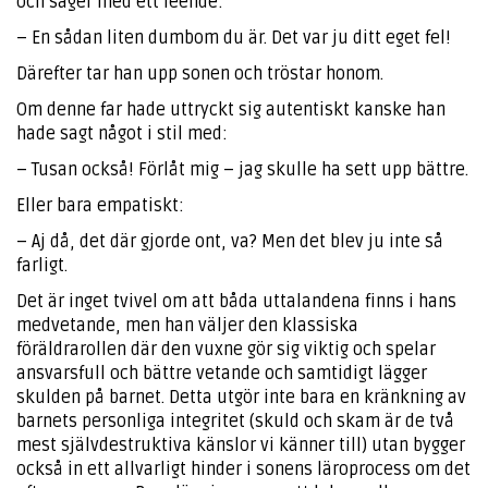
och säger med ett leende:
– En sådan liten dumbom du är. Det var ju ditt eget fel!
Därefter tar han upp sonen och tröstar honom.
Om denne far hade uttryckt sig autentiskt kanske han
hade sagt något i stil med:
– Tusan också! Förlåt mig – jag skulle ha sett upp bättre.
Eller bara empatiskt:
– Aj då, det där gjorde ont, va? Men det blev ju inte så
farligt.
Det är inget tvivel om att båda uttalandena finns i hans
medvetande, men han väljer den klassiska
föräldrarollen där den vuxne gör sig viktig och spelar
ansvarsfull och bättre vetande och samtidigt lägger
skulden på barnet. Detta utgör inte bara en kränkning av
barnets personliga integritet (skuld och skam är de två
mest självdestruktiva känslor vi känner till) utan bygger
också in ett allvarligt hinder i sonens läroprocess om det