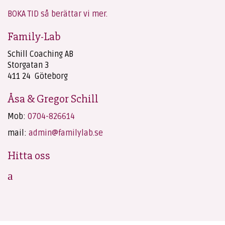
BOKA TID så berättar vi mer.
Family-Lab
Schill Coaching AB
Storgatan 3
411 24 Göteborg
Åsa & Gregor Schill
Mob:
0704-826614
mail:
admin@familylab.se
Hitta oss