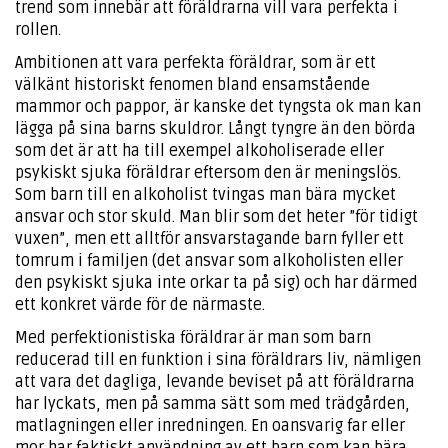
trend som innebär att föräldrarna vill vara perfekta i
rollen.
Ambitionen att vara perfekta föräldrar, som är ett
välkänt historiskt fenomen bland ensamstående
mammor och pappor, är kanske det tyngsta ok man kan
lägga på sina barns skuldror. Långt tyngre än den börda
som det är att ha till exempel alkoholiserade eller
psykiskt sjuka föräldrar eftersom den är meningslös.
Som barn till en alkoholist tvingas man bära mycket
ansvar och stor skuld. Man blir som det heter ”för tidigt
vuxen”, men ett alltför ansvarstagande barn fyller ett
tomrum i familjen (det ansvar som alkoholisten eller
den psykiskt sjuka inte orkar ta på sig) och har därmed
ett konkret värde för de närmaste.
Med perfektionistiska föräldrar är man som barn
reducerad till en funktion i sina föräldrars liv, nämligen
att vara det dagliga, levande beviset på att föräldrarna
har lyckats, men på samma sätt som med trädgården,
matlagningen eller inredningen. En oansvarig far eller