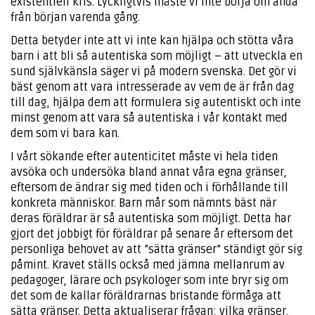
existentiell kris. Lyckligtvis måste vi inte börja om ända
från början varenda gång.
Detta betyder inte att vi inte kan hjälpa och stötta våra
barn i att bli så autentiska som möjligt – att utveckla en
sund självkänsla säger vi på modern svenska. Det gör vi
bäst genom att vara intresserade av vem de är från dag
till dag, hjälpa dem att formulera sig autentiskt och inte
minst genom att vara så autentiska i vår kontakt med
dem som vi bara kan.
I vårt sökande efter autenticitet måste vi hela tiden
avsöka och undersöka bland annat våra egna gränser,
eftersom de ändrar sig med tiden och i förhållande till
konkreta människor. Barn mår som nämnts bäst när
deras föräldrar är så autentiska som möjligt. Detta har
gjort det jobbigt för föräldrar på senare år eftersom det
personliga behovet av att ”sätta gränser” ständigt gör sig
påmint. Kravet ställs också med jämna mellanrum av
pedagoger, lärare och psykologer som inte bryr sig om
det som de kallar föräldrarnas bristande förmåga att
sätta gränser. Detta aktualiserar frågan: vilka gränser,