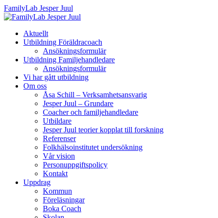
FamilyLab Jesper Juul
Aktuellt
Utbildning Föräldracoach
Ansökningsformulär
Utbildning Familjehandledare
Ansökningsformulär
Vi har gått utbildning
Om oss
Åsa Schill – Verksamhetsansvarig
Jesper Juul – Grundare
Coacher och familjehandledare
Utbildare
Jesper Juul teorier kopplat till forskning
Referenser
Folkhälsoinstitutet undersökning
Vår vision
Personuppgiftspolicy
Kontakt
Uppdrag
Kommun
Föreläsningar
Boka Coach
Skolan