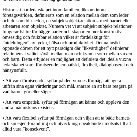
Historiskt har ledarskapet inom familjen, liksom inom
företagsvärlden, definierats som en relation mellan dem som leder
och de som blir ledda, en subjekt-objekt-relation – med barnet eller
arbetaren som objektet. Numera vet vi att subjekt-subjekt-relationer
fungerar bättre för bägge parter och skapar en mer konstruktiv,
ömsesidig och fruktbar relation vilket är fördelaktigt för
”utdelningen” av lycka, hälsa och produktivitet. Denna insikt
öppnade dörren för ett nytt paradigm där ”likvärdighet” definierar
relationens kvalitet såväl mellan man och kvinna som mellan vuxen
och barn. Detta erbjuder en möjlighet att definiera det ideala vuxna
ledarskapet som: förutseende, empatiskt, flexibelt, dialogbaserat och
hänsynsfullt.
• Att vara förutseende, syftar på den vuxnes förmåga att agera
utifrån sina egna värderingar och mål, snarare än att bara reagera på
vad barnet gör eller säger.
• Att vara empatisk, syftar på förmågan att känna och uppleva den
andra människans existens.
• Att vara flexibel syftar på förmågan och viljan att ta både barnets
och sin egen förändring och utveckling i beaktande i motsats till att
alltid vara ”konsekvent”.