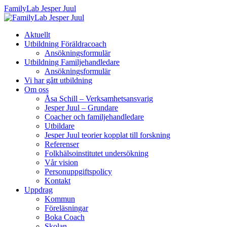
FamilyLab Jesper Juul
Aktuellt
Utbildning Föräldracoach
Ansökningsformulär
Utbildning Familjehandledare
Ansökningsformulär
Vi har gått utbildning
Om oss
Åsa Schill – Verksamhetsansvarig
Jesper Juul – Grundare
Coacher och familjehandledare
Utbildare
Jesper Juul teorier kopplat till forskning
Referenser
Folkhälsoinstitutet undersökning
Vår vision
Personuppgiftspolicy
Kontakt
Uppdrag
Kommun
Föreläsningar
Boka Coach
Skolan