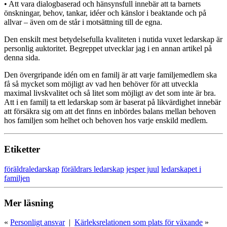
• Att vara dialogbaserad och hänsynsfull innebär att ta barnets
önskningar, behov, tankar, idéer och känslor i beaktande och på
allvar – även om de står i motsättning till de egna.
Den enskilt mest betydelsefulla kvaliteten i nutida vuxet ledarskap är
personlig auktoritet. Begreppet utvecklar jag i en annan artikel på
denna sida.
Den övergripande idén om en familj är att varje familjemedlem ska
få så mycket som möjligt av vad hen behöver för att utveckla
maximal livskvalitet och så litet som möjligt av det som inte är bra.
Att i en familj ta ett ledarskap som är baserat på likvärdighet innebär
att försäkra sig om att det finns en inbördes balans mellan behoven
hos familjen som helhet och behoven hos varje enskild medlem.
Etiketter
föräldraledarskap
föräldrars ledarskap
jesper juul
ledarskapet i
familjen
Mer läsning
«
Personligt ansvar
|
Kärleksrelationen som plats för växande
»