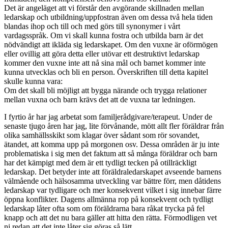
Det är angeläget att vi förstår den avgörande skillnaden mellan
ledarskap och utbildning/uppfostran även om dessa två hela tiden
blandas ihop och till och med görs till synonymer i vårt
vardagsspråk. Om vi skall kunna fostra och utbilda barn är det
nödvändigt att ikläda sig ledarskapet. Om den vuxne är oförmögen
eller ovillig att göra detta eller utövar ett destruktivt ledarskap
kommer den vuxne inte att nå sina mål och barnet kommer inte
kunna utvecklas och bli en person. Överskriften till detta kapitel
skulle kunna vara:
Om det skall bli möjligt att bygga närande och trygga relationer
mellan vuxna och barn krävs det att de vuxna tar ledningen.
I fyrtio år har jag arbetat som familjerådgivare/terapeut. Under de
senaste tjugo åren har jag, lite förvånande, mött allt fler föräldrar från
olika samhällsskikt som klagar över sådant som rör sovandet,
ätandet, att komma upp på morgonen osv. Dessa områden är ju inte
problematiska i sig men det faktum att så många föräldrar och barn
har det kämpigt med dem är ett tydligt tecken på otillräckligt
ledarskap. Det betyder inte att föräldraledarskapet avseende barnens
välmående och hälsosamma utveckling var bättre förr, men dåtidens
ledarskap var tydligare och mer konsekvent vilket i sig innebar färre
öppna konflikter. Dagens allmänna rop på konsekvent och tydligt
ledarskap låter ofta som om föräldrarna bara råkat trycka på fel
knapp och att det nu bara gäller att hitta den rätta. Förmodligen vet
ni redan att det inte låter sig göras så lätt.