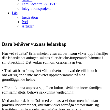
Familjecentral & BVC
Integrationsprojekt
Läs
Inspiration
Pod
Artiklar
Barn behöver vuxnas ledarskap
Hur vet vi detta? Erfarenheten visar att barn som växer upp i familjer
där ledarskapet aningen saknas eller är icke-fungerande hämmas i
sin utveckling. Det verkar som om orsakerna är två.
• Trots att barn är mycket väl medvetna om vad de vill ha och
önskar sig är de inte medvetet uppmärksamma på sina
grundläggande behov.
• För att kunna anpassa sig till en kultur, såväl den inom familjen
som samhällets, behövs sakkunnig vägledning.
Med andra ord, barn föds med en massa visdom men helt utan
praktisk livserfarenhet, överblick eller förmåga att föreställa sig
framtiden; den kompetensen behövs från oss vuxna.